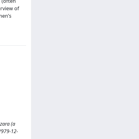
 (often
erview of
men’s
Azara (a
3/979-12-