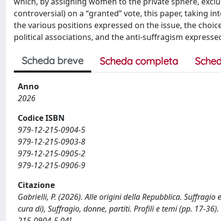
which, by assigning women to the private sphere, excl
controversial) on a “granted” vote, this paper, taking i
the various positions expressed on the issue, the choi
political associations, and the anti-suffragism expressed 
Scheda breve
Scheda completa
Sched
Anno
2026
Codice ISBN
979-12-215-0904-5
979-12-215-0903-8
979-12-215-0905-2
979-12-215-0906-9
Citazione
Gabrielli, P. (2026). Alle origini della Repubblica. Suffragio 
cura di), Suffragio, donne, partiti. Profili e temi (pp. 17-3
215-0904-5.04].