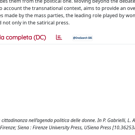
udes them from the political one. Moving beyond the debate
nto account the transnational context, aims to provide an ov
ces made by the mass parties, the leading role played by wo
not only in the satirical press.
a completa (DC)
e cittadinanza nell’agenda politica delle donne. In P. Gabrielli, L. 
6). Firenze; Siena : Firenze University Press, USiena Press [10.3625