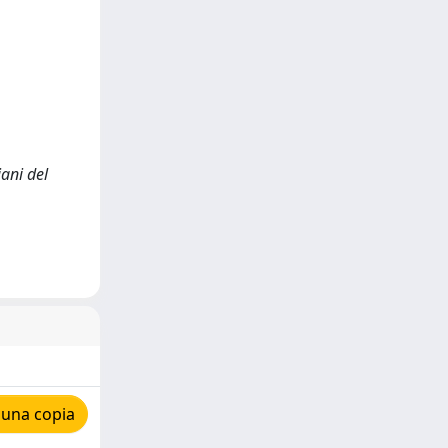
iani del
 una copia