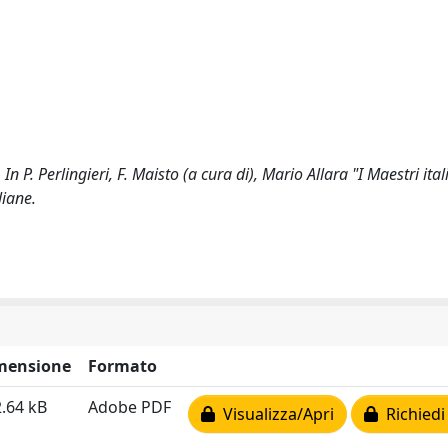
 In P. Perlingieri, F. Maisto (a cura di), Mario Allara "I Maestri ital
liane.
mensione
Formato
.64 kB
Adobe PDF
Visualizza/Apri
Richiedi