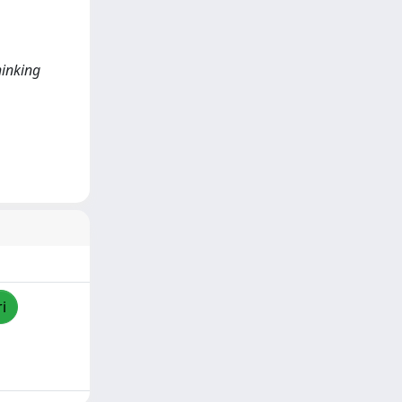
hinking
i