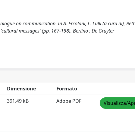
logue on communication. In A. Ercolani, L. Lulli (a cura di), Ret
f 'cultural messages' (pp. 167-198). Berlino : De Gruyter
Dimensione
Formato
391.49 kB
Adobe PDF
Visualizza/Apr