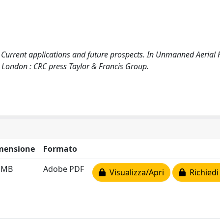
Current applications and future prospects. In Unmanned Aerial
 London : CRC press Taylor & Francis Group.
mensione
Formato
5 MB
Adobe PDF
Visualizza/Apri
Richiedi