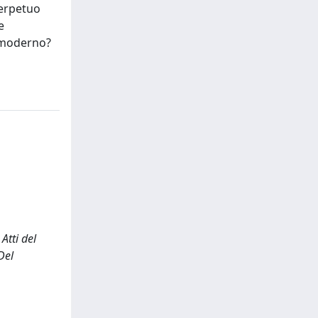
perpetuo
e
o moderno?
 Atti del
Del