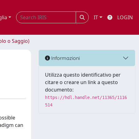
glia
IT
LOGIN
olo o Saggio)
Informazioni
Utilizza questo identificativo per
citare o creare un link a questo
documento:
https://hdl.handle.net/11365/1116
514
ossible
aradigm can