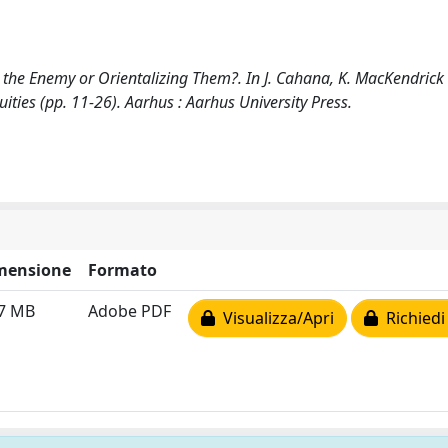
the Enemy or Orientalizing Them?. In J. Cahana, K. MacKendrick (
ties (pp. 11-26). Aarhus : Aarhus University Press.
mensione
Formato
17 MB
Adobe PDF
Visualizza/Apri
Richiedi