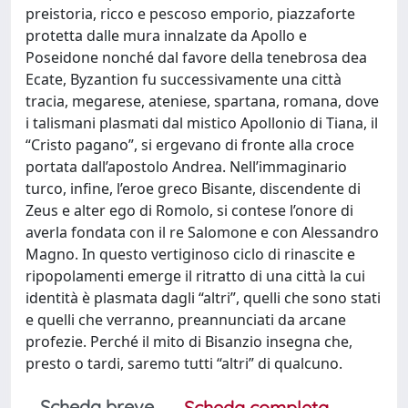
preistoria, ricco e pescoso emporio, piazzaforte
protetta dalle mura innalzate da Apollo e
Poseidone nonché dal favore della tenebrosa dea
Ecate, Byzantion fu successivamente una città
tracia, megarese, ateniese, spartana, romana, dove
i talismani plasmati dal mistico Apollonio di Tiana, il
“Cristo pagano”, si ergevano di fronte alla croce
portata dall’apostolo Andrea. Nell’immaginario
turco, infine, l’eroe greco Bisante, discendente di
Zeus e alter ego di Romolo, si contese l’onore di
averla fondata con il re Salomone e con Alessandro
Magno. In questo vertiginoso ciclo di rinascite e
ripopolamenti emerge il ritratto di una città la cui
identità è plasmata dagli “altri”, quelli che sono stati
e quelli che verranno, preannunciati da arcane
profezie. Perché il mito di Bisanzio insegna che,
presto o tardi, saremo tutti “altri” di qualcuno.
Scheda breve
Scheda completa