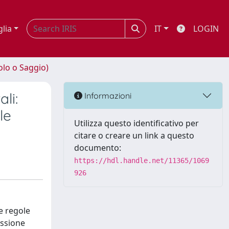
glia
IT
LOGIN
olo o Saggio)
li:
Informazioni
le
Utilizza questo identificativo per
citare o creare un link a questo
documento:
https://hdl.handle.net/11365/1069
926
le regole
issione