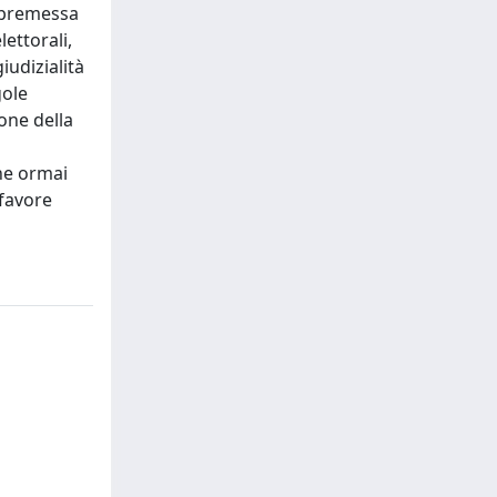
a premessa
lettorali,
iudizialità
gole
ione della
he ormai
 favore