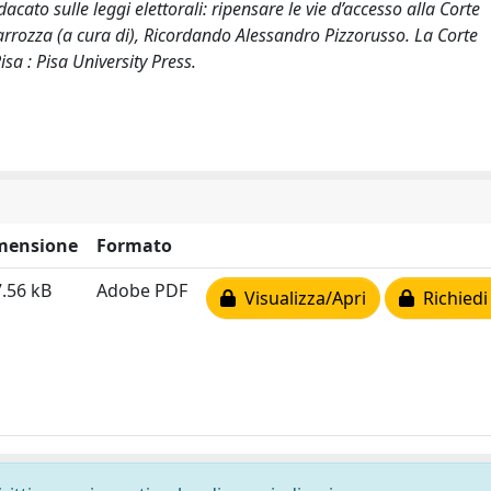
acato sulle leggi elettorali: ripensare le vie d’accesso alla Corte
 Carrozza (a cura di), Ricordando Alessandro Pizzorusso. La Corte
isa : Pisa University Press.
mensione
Formato
.56 kB
Adobe PDF
Visualizza/Apri
Richiedi