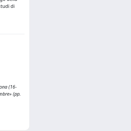
tudi di
cona (16-
Ombre» (pp.