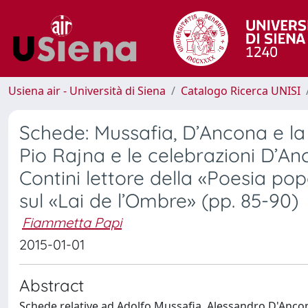
Usiena air - Università di Siena
Catalogo Ricerca UNISI
Schede: Mussafia, D’Ancona e la 
Pio Rajna e le celebrazioni D’Anc
Contini lettore della «Poesia popo
sul «Lai de l’Ombre» (pp. 85-90)
Fiammetta Papi
2015-01-01
Abstract
Schede relative ad Adolfo Mussafia, Alessandro D'Ancona