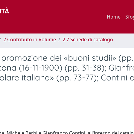
Home
Sfo
2 Contributo in Volume
2.7 Schede di catalogo
promozione dei «buoni studii» (pp. 1
ona (16-11-1900) (pp. 31-38); Gianf
lare italiana» (pp. 73-77); Contini 
, Michele Barbi e Gianfranco Contini, all'interno del catalo