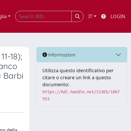
glia
IT
LOGIN
1-18);
Informazioni
ranco
Utilizza questo identificativo per
a Barbi
citare o creare un link a questo
documento:
https://hdl.handle.net/11365/1067
553
go della