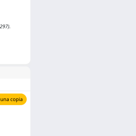
-297).
 una copia