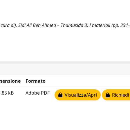
(a cura di), Sidi Ali Ben Ahmed – Thamusida 3. I materiali (pp. 291
mensione
Formato
.85 kB
Adobe PDF
Visualizza/Apri
Richiedi