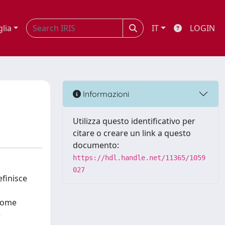
glia
IT
LOGIN
Informazioni
Utilizza questo identificativo per
citare o creare un link a questo
documento:
https://hdl.handle.net/11365/1059
027
efinisce
 come
e