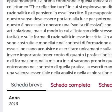
epistemologico. La prima condizione è quella indicata 
collettaneo “The reflective turn” in cui si esploravano di
razionalità e di pensiero in esse inscritte. Il presuppos
questo senso deve essere portato alla luce per poterne 
questo è necessario operare una “svolta riflessiva”, che
articolazione, ma sul modo in cui all’interno delle ste
tacita), e sulle forme di razionalità in esse inscritte. U
sono costruite e modellate nei contesti di formazione e 
esse si possano acquisire e esercitare unicamente sulla s
invece importante tener conto di quanto i professionisti
e di formazione, nella misura in cui saranno proprio que
entreranno nel contesto di quella pratica, la esercitera
una valenza essenziale nella analisi e nella esplorazione 
Scheda breve
Scheda completa
Sched
Anno
2018