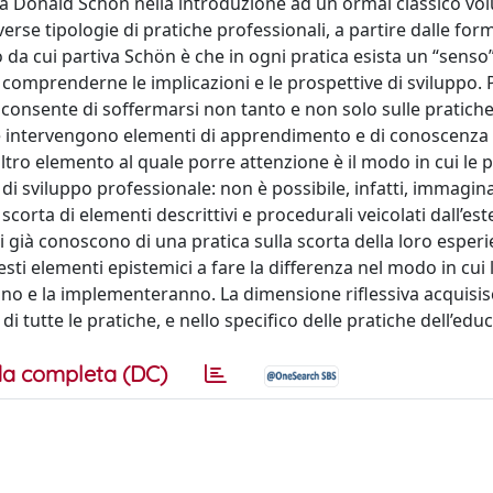
da Donald Schön nella introduzione ad un ormai classico vo
verse tipologie di pratiche professionali, a partire dalle for
to da cui partiva Schön è che in ogni pratica esista un “senso
comprenderne le implicazioni e le prospettive di sviluppo. 
 consente di soffermarsi non tanto e non solo sulle pratiche
sse intervengono elementi di apprendimento e di conoscenza (
n altro elemento al quale porre attenzione è il modo in cui le 
di sviluppo professionale: non è possibile, infatti, immagin
corta di elementi descrittivi e procedurali veicolati dall’est
 già conoscono di una pratica sulla scorta della loro esperie
sti elementi epistemici a fare la differenza nel modo in cui 
nno e la implementeranno. La dimensione riflessiva acquisis
di tutte le pratiche, e nello specifico delle pratiche dell’edu
a completa (DC)