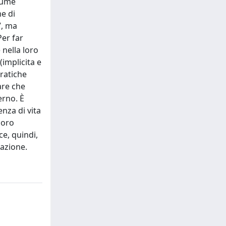
lume
me di
”, ma
Per far
 nella loro
implicita e
pratiche
are che
erno. È
nza di vita
loro
ce, quindi,
cazione.