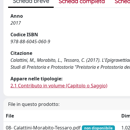
Scheda breve
Scheda completa
Sched
Anno
2017
Codice ISBN
978-88-6045-060-9
Citazione
Calattini, M., Morabito, L., Tessaro, C. (2017). L'Epigravett
Studi di Preistoria e Protostoria "Preistoria e Protostoria del
Appare nelle tipologie:
2.1 Contributo in volume (Capitolo o Saggio)
File in questo prodotto:
File
Dim
08- Calattini-Morabito-Tessaro.pdf
1.0
non disponiibile