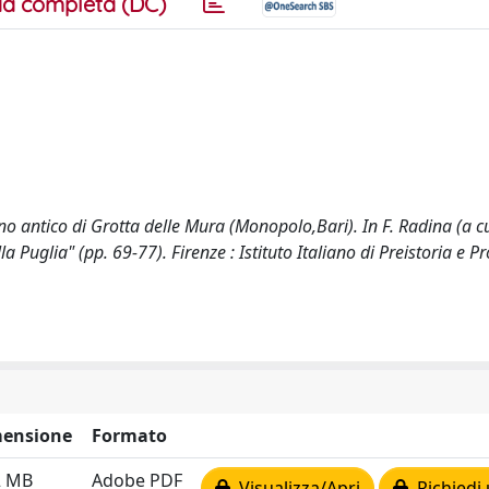
a completa (DC)
iano antico di Grotta delle Mura (Monopolo,Bari). In F. Radina (a cu
la Puglia" (pp. 69-77). Firenze : Istituto Italiano di Preistoria e Pr
ensione
Formato
2 MB
Adobe PDF
Visualizza/Apri
Richiedi 