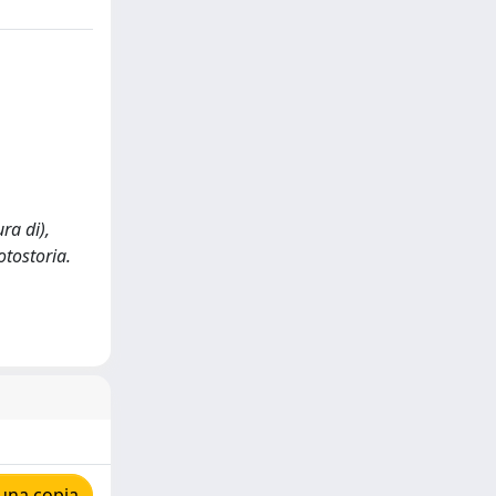
ra di),
otostoria.
una copia