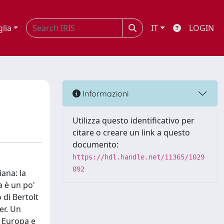
glia
IT
LOGIN
Informazioni
Utilizza questo identificativo per
citare o creare un link a questo
documento:
https://hdl.handle.net/11365/1029
092
ana: la
a è un po'
 di Bertolt
er. Un
a Europa e