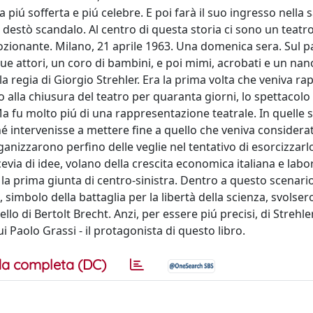
 piú sofferta e piú celebre. E poi farà il suo ingresso nella s
destò scandalo. Al centro di questa storia ci sono un teatr
mozionante. Milano, 21 aprile 1963. Una domenica sera. Sul 
e attori, un coro di bambini, e poi mimi, acrobati e un nan
la regia di Giorgio Strehler. Era la prima volta che veniva r
o alla chiusura del teatro per quaranta giorni, lo spettacolo
Ma fu molto piú di una rappresentazione teatrale. In quelle
hé intervenisse a mettere fine a quello che veniva consider
ganizzarono perfino delle veglie nel tentativo di esorcizzarlo
evia di idee, volano della crescita economica italiana e labo
 la prima giunta di centro-sinistra. Dentro a questo scenar
simbolo della battaglia per la libertà della scienza, svolser
o di Bertolt Brecht. Anzi, per essere piú precisi, di Strehle
i Paolo Grassi - il protagonista di questo libro.
a completa (DC)