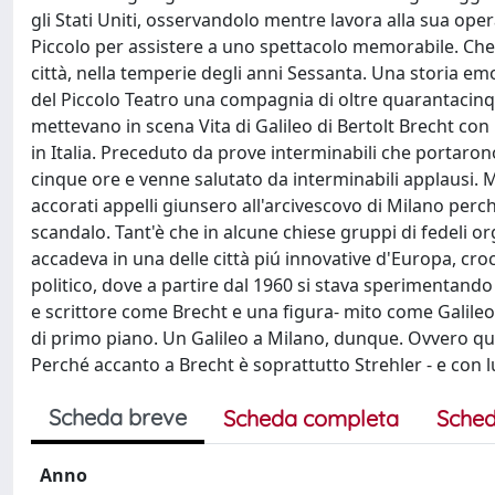
gli Stati Uniti, osservandolo mentre lavora alla sua opera
Piccolo per assistere a uno spettacolo memorabile. Che 
città, nella temperie degli anni Sessanta. Una storia e
del Piccolo Teatro una compagnia di oltre quarantacinqu
mettevano in scena Vita di Galileo di Bertolt Brecht con 
in Italia. Preceduto da prove interminabili che portaron
cinque ore e venne salutato da interminabili applausi. 
accorati appelli giunsero all'arcivescovo di Milano perc
scandalo. Tant'è che in alcune chiese gruppi di fedeli or
accadeva in una delle città piú innovative d'Europa, croc
politico, dove a partire dal 1960 si stava sperimentando
e scrittore come Brecht e una figura- mito come Galileo, 
di primo piano. Un Galileo a Milano, dunque. Ovvero quell
Perché accanto a Brecht è soprattutto Strehler - e con lu
Scheda breve
Scheda completa
Sched
Anno