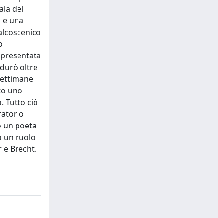
ala del
o e una
palcoscenico
o
appresentata
 durò oltre
 settimane
ato uno
. Tutto ciò
ratorio
io un poeta
o un ruolo
r e Brecht.