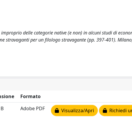
e o improprio delle categorie native (e non) in alcuni studi di econ
ine stravaganti per un filologo stravagante (pp. 397-401). Milano
sione
Formato
MB
Adobe PDF
Visualizza/Apri
Richiedi u