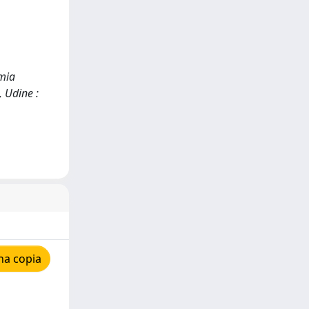
omia
, Udine :
na copia