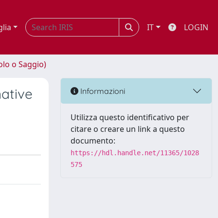
glia
IT
LOGIN
olo o Saggio)
native
Informazioni
Utilizza questo identificativo per
citare o creare un link a questo
documento:
https://hdl.handle.net/11365/1028
575