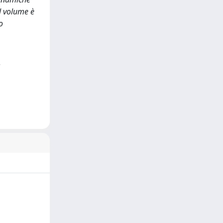
Il volume è
o