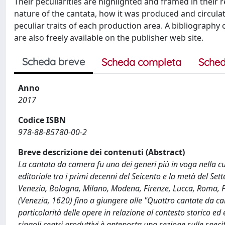
Their peculiarities are highlighted and framed in their 
nature of the cantata, how it was produced and circulate
peculiar traits of each production area. A bibliography 
are also freely available on the publisher web site.
Scheda breve
Scheda completa
Sched
Anno
2017
Codice ISBN
978-88-85780-00-2
Breve descrizione dei contenuti (Abstract)
La cantata da camera fu uno dei generi più in voga nella cu
editoriale tra i primi decenni del Seicento e la metà del Sett
Venezia, Bologna, Milano, Modena, Firenze, Lucca, Roma, Pe
(Venezia, 1620) fino a giungere alle "Quattro cantate da ca
particolarità delle opere in relazione al contesto storico ed 
singoli centri produttivi è anteposta una sezione sulle spec