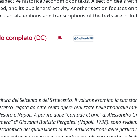
respective historical/economic contexts. A section deals wit
d, and its publishers' activity. Another section focuses on 
of cantata editions and transcriptions of the texts are inclu
a completa (DC)
ltura del Seicento e del Settecento. Il volume esamina la sua stor
ecento, legata ad oltre cento opere realizzate nelle tipografie mus
saro e Napoli. A partire dalle "Cantade et arie" di Alessandro G
mera" di Giovanni Battista Pergolesi (Napoli, 1738), sono evidenz
economico nel quale videro la luce. All’illustrazione delle particol
ificità del genere musicale, con particolare rilevanza posta sulle