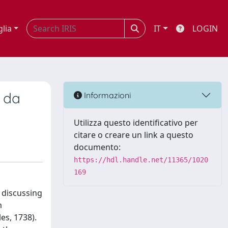
glia
IT
LOGIN
a da
Informazioni
Utilizza questo identificativo per
citare o creare un link a questo
documento:
https://hdl.handle.net/11365/1020
169
 discussing
m
es, 1738).