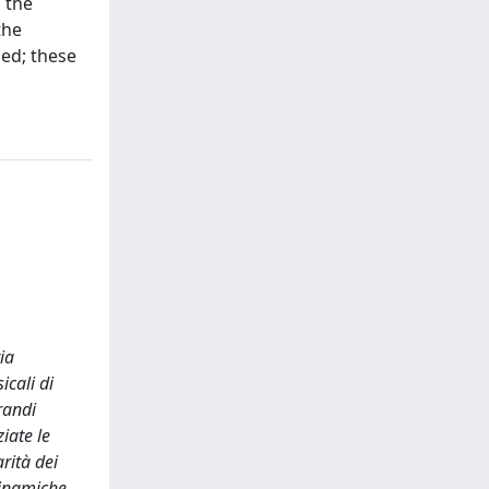
h the
the
ded; these
ia
icali di
randi
iate le
arità dei
 dinamiche