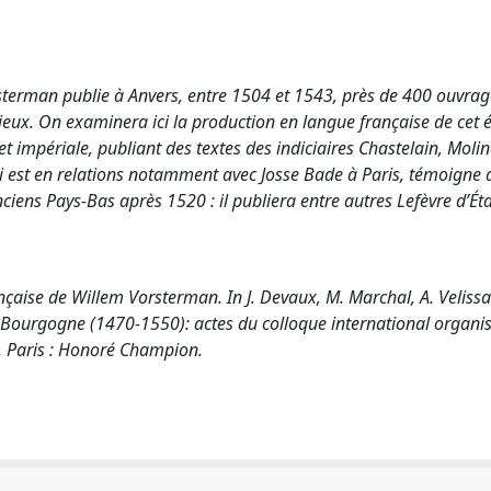
rsterman publie à Anvers, entre 1504 et 1543, près de 400 ouvrag
igieux. On examinera ici la production en langue française de cet 
t impériale, publiant des textes des indiciaires Chastelain, Molin
ui est en relations notamment avec Josse Bade à Paris, témoigne a
nciens Pays-Bas après 1520 : il publiera entre autres Lefèvre d’Ét
aise de Willem Vorsterman. In J. Devaux, M. Marchal, A. Velissa
de Bourgogne (1470-1550): actes du colloque international organi
). Paris : Honoré Champion.