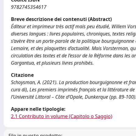
9782745354617
Breve descrizione dei contenuti (Abstract)
Éditeur et imprimeur très actif mais peu étudié, Willem Vo
diverses langues : livres populaires, chroniques, textes rel
s’avère être un porte-parole de la politique bourguignonne e
Lemaire, et des plaquettes d’actualité. Mais Vorsterman, q
circulation des textes et de l’essor de la Réforme dans les a
Gargantua, et plusieurs livres prohibés.
Citazione
Schoysman, A. (2021). La production bourguignonne et franç
cura di), Les premiers imprimés français et la littérature 
l’Université Littoral – Côte d’Opale, Dunkerque (pp. 89-100
Appare nelle tipologie:
2.1 Contributo in volume (Capitolo o Saggio)
File in questo prodotto: