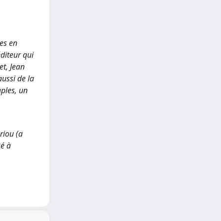
es en
éditeur qui
et, Jean
ussi de la
aples, un
riou (a
sé à