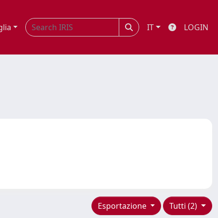
glia
IT
LOGIN
Esportazione
Tutti (2)