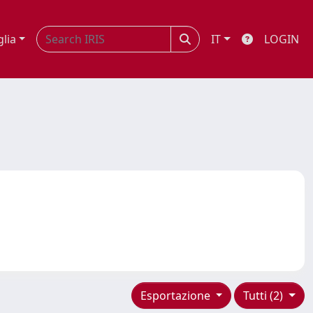
glia
IT
LOGIN
Esportazione
Tutti (2)