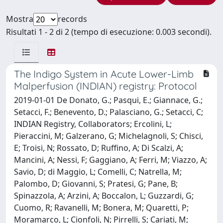
Mostra
records
Risultati 1 - 2 di 2 (tempo di esecuzione: 0.003 secondi).
The Indigo System in Acute Lower-Limb
Malperfusion (INDIAN) registry: Protocol
2019-01-01 De Donato, G.; Pasqui, E.; Giannace, G.;
Setacci, F.; Benevento, D.; Palasciano, G.; Setacci, C;
INDIAN Registry, Collaborators; Ercolini, L;
Pieraccini, M; Galzerano, G; Michelagnoli, S; Chisci,
E; Troisi, N; Rossato, D; Ruffino, A; Di Scalzi, A;
Mancini, A; Nessi, F; Gaggiano, A; Ferri, M; Viazzo, A;
Savio, D; di Maggio, L; Comelli, C; Natrella, M;
Palombo, D; Giovanni, S; Pratesi, G; Pane, B;
Spinazzola, A; Arzini, A; Boccalon, L; Guzzardi, G;
Cuomo, R; Ravanelli, M; Bonera, M; Quaretti, P;
Moramarco, L; Cionfoli, N; Pirrelli, S; Cariati, M;