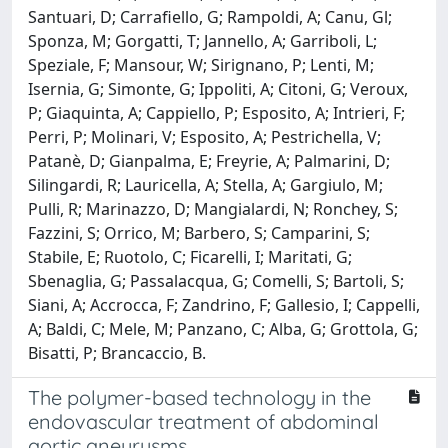
Santuari, D; Carrafiello, G; Rampoldi, A; Canu, Gl;
Sponza, M; Gorgatti, T; Jannello, A; Garriboli, L;
Speziale, F; Mansour, W; Sirignano, P; Lenti, M;
Isernia, G; Simonte, G; Ippoliti, A; Citoni, G; Veroux,
P; Giaquinta, A; Cappiello, P; Esposito, A; Intrieri, F;
Perri, P; Molinari, V; Esposito, A; Pestrichella, V;
Patanè, D; Gianpalma, E; Freyrie, A; Palmarini, D;
Silingardi, R; Lauricella, A; Stella, A; Gargiulo, M;
Pulli, R; Marinazzo, D; Mangialardi, N; Ronchey, S;
Fazzini, S; Orrico, M; Barbero, S; Camparini, S;
Stabile, E; Ruotolo, C; Ficarelli, I; Maritati, G;
Sbenaglia, G; Passalacqua, G; Comelli, S; Bartoli, S;
Siani, A; Accrocca, F; Zandrino, F; Gallesio, I; Cappelli,
A; Baldi, C; Mele, M; Panzano, C; Alba, G; Grottola, G;
Bisatti, P; Brancaccio, B.
The polymer-based technology in the
endovascular treatment of abdominal
aortic aneurysms