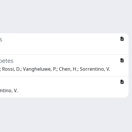
s
betes
.; Rossi, D.; Vangheluwe, P.; Chen, H.; Sorrentino, V.
ntino, V.