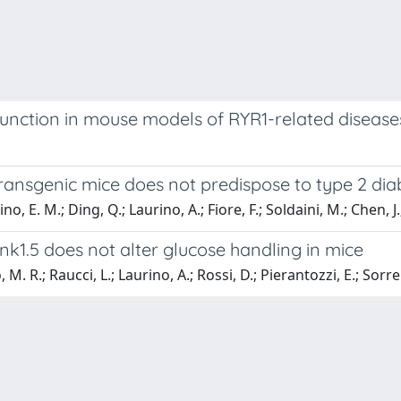
unction in mouse models of RYR1-related disease
transgenic mice does not predispose to type 2 dia
o, E. M.; Ding, Q.; Laurino, A.; Fiore, F.; Soldaini, M.; Chen, J
k1.5 does not alter glucose handling in mice
M. R.; Raucci, L.; Laurino, A.; Rossi, D.; Pierantozzi, E.; Sorre