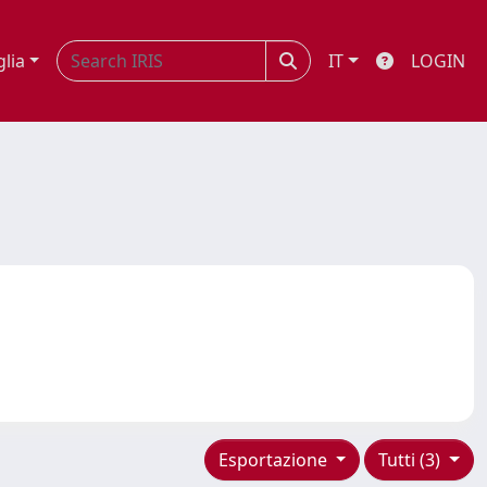
glia
IT
LOGIN
Esportazione
Tutti (3)