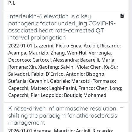
P. L.
Interleukin-6 elevation Is a key
pathogenic factor underlying COVID-19-
associated heart rate-corrected QT
interval prolongation
2022-01-01 Lazzerini, Pietro Enea; Accioli, Riccardo;
Acampa, Maurizio; Zhang, Wen-Hui; Verrengia,
Decoroso; Cartocci, Alessandra; Bacarelli, Maria
Romana; Xin, Xiaofeng; Salvini, Viola; Chen, Ke-Su;
Salvadori, Fabio; D'Errico, Antonio; Bisogno,
Stefania; Cevenini, Gabriele; Marzotti, Tommaso;
Capecchi, Matteo; Laghi-Pasini, Franco; Chen, Long;
Capecchi, Pier Leopoldo; Boutjdir, Mohamed
Kinase-driven inflammasome resolution:
shifting the paradigm for atherosclerosis
management
2026-01-01 Acampa, Maurizio; Accioli, Riccardo;