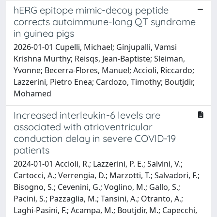
hERG epitope mimic-decoy peptide
corrects autoimmune-long QT syndrome
in guinea pigs
2026-01-01 Cupelli, Michael; Ginjupalli, Vamsi
Krishna Murthy; Reisqs, Jean-Baptiste; Sleiman,
Yvonne; Becerra-Flores, Manuel; Accioli, Riccardo;
Lazzerini, Pietro Enea; Cardozo, Timothy; Boutjdir,
Mohamed
Increased interleukin-6 levels are
associated with atrioventricular
conduction delay in severe COVID-19
patients
2024-01-01 Accioli, R.; Lazzerini, P. E.; Salvini, V.;
Cartocci, A.; Verrengia, D.; Marzotti, T.; Salvadori, F.;
Bisogno, S.; Cevenini, G.; Voglino, M.; Gallo, S.;
Pacini, S.; Pazzaglia, M.; Tansini, A.; Otranto, A.;
Laghi-Pasini, F.; Acampa, M.; Boutjdir, M.; Capecchi,