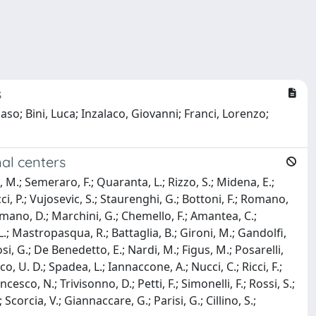
s
so; Bini, Luca; Inzalaco, Giovanni; Franci, Lorenzo;
nal centers
di, M.; Semeraro, F.; Quaranta, L.; Rizzo, S.; Midena, E.;
cci, P.; Vujosevic, S.; Staurenghi, G.; Bottoni, F.; Romano,
; Romano, D.; Marchini, G.; Chemello, F.; Amantea, C.;
, L.; Mastropasqua, R.; Battaglia, B.; Gironi, M.; Gandolfi,
 Tosi, G.; De Benedetto, E.; Nardi, M.; Figus, M.; Posarelli,
o, U. D.; Spadea, L.; Iannaccone, A.; Nucci, C.; Ricci, F.;
cesco, N.; Trivisonno, D.; Petti, F.; Simonelli, F.; Rossi, S.;
Scorcia, V.; Giannaccare, G.; Parisi, G.; Cillino, S.;