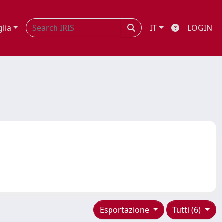
glia
IT
LOGIN
Esportazione
Tutti (6)