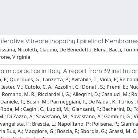
iferative Vitreoretinopathy Epiretinal Membrane
ssana; Nicoletti, Claudio; De Benedetto, Elena; Bacci, Tomma
rone, Virginia
mic practice in Italy: A report from 39 institutio
, F.; Querques, G.; Lanzetta, P.; Avitabile, T.; Viola, F.; Reibal
ester, M.; Cutolo, C. A.; Azzolini, C.; Donati, S.; Premi, E.; Nu
, S.; Romano, M. R.; Ricciardelli, G.; Allegrini, D.; Casaluci, M.
 V.; Daniele, T.; Busin, M.; Parmeggiani, F.; De Nadai, K.; Furiosi
A.; Roda, M.; Cagini, C.; Lupidi, M.; Giansanti, F.; Bacherini, D.;
n, M.; Di Zazzo, A.; Savastano, M.; Savastano, A.; Gambini, G.; Vic
vangelista, F.; Brescia, L.; Napolitano, P.; Polisena, P.; Gianfran
ia Bux, A.; Maggiore, G.; Boscia, F.; Sborgia, G.; Grassi, M. O.; 