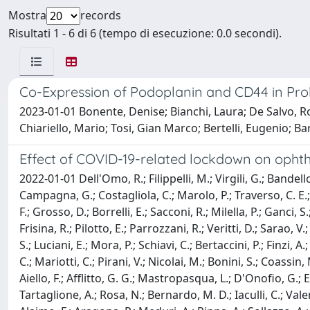
Mostra
records
Risultati 1 - 6 di 6 (tempo di esecuzione: 0.0 secondi).
Co-Expression of Podoplanin and CD44 in Prol
2023-01-01 Bonente, Denise; Bianchi, Laura; De Salvo, Ro
Chiariello, Mario; Tosi, Gian Marco; Bertelli, Eugenio; Ba
Effect of COVID-19-related lockdown on ophthal
2022-01-01 Dell'Omo, R.; Filippelli, M.; Virgili, G.; Bandello
Campagna, G.; Costagliola, C.; Marolo, P.; Traverso, C. E.; I
F.; Grosso, D.; Borrelli, E.; Sacconi, R.; Milella, P.; Ganci
Frisina, R.; Pilotto, E.; Parrozzani, R.; Veritti, D.; Sarao,
S.; Luciani, E.; Mora, P.; Schiavi, C.; Bertaccini, P.; Finzi, 
C.; Mariotti, C.; Pirani, V.; Nicolai, M.; Bonini, S.; Coassi
Aiello, F.; Afflitto, G. G.; Mastropasqua, L.; D'Onofio, G.; E
Tartaglione, A.; Rosa, N.; Bernardo, M. D.; Iaculli, C.; Valer