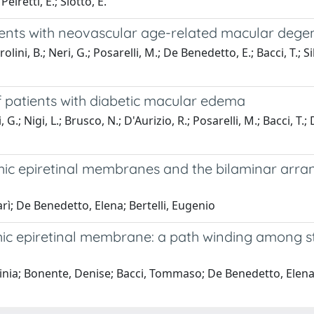
eiretti, E.; Siotto, E.
tients with neovascular age-related macular dege
olini, B.; Neri, G.; Posarelli, M.; De Benedetto, E.; Bacci, T.; Sil
 patients with diabetic macular edema
 G.; Nigi, L.; Brusco, N.; D'Aurizio, R.; Posarelli, M.; Bacci, T.
thic epiretinal membranes and the bilaminar arran
rì; De Benedetto, Elena; Bertelli, Eugenio
thic epiretinal membrane: a path winding among st
ginia; Bonente, Denise; Bacci, Tommaso; De Benedetto, Elena;