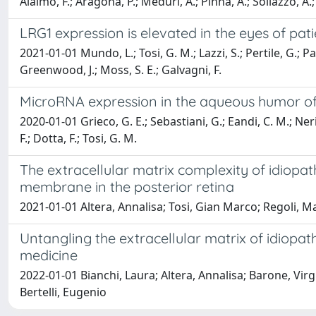
Alaimo, F.; Aragona, P.; Meduri, A.; Pinna, A.; Sollazzo, A.; P
LRG1 expression is elevated in the eyes of pa
2021-01-01 Mundo, L.; Tosi, G. M.; Lazzi, S.; Pertile, G.; Par
Greenwood, J.; Moss, S. E.; Galvagni, F.
MicroRNA expression in the aqueous humor of
2020-01-01 Grieco, G. E.; Sebastiani, G.; Eandi, C. M.; Neri,
F.; Dotta, F.; Tosi, G. M.
The extracellular matrix complexity of idiopa
membrane in the posterior retina
2021-01-01 Altera, Annalisa; Tosi, Gian Marco; Regoli, Ma
Untangling the extracellular matrix of idiopa
medicine
2022-01-01 Bianchi, Laura; Altera, Annalisa; Barone, Vir
Bertelli, Eugenio