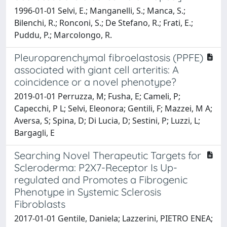
1996-01-01 Selvi, E.; Manganelli, S.; Manca, S.;
Bilenchi, R.; Ronconi, S.; De Stefano, R.; Frati, E.;
Puddu, P.; Marcolongo, R.
Pleuroparenchymal fibroelastosis (PPFE)
associated with giant cell arteritis: A
coincidence or a novel phenotype?
2019-01-01 Perruzza, M; Fusha, E; Cameli, P;
Capecchi, P L; Selvi, Eleonora; Gentili, F; Mazzei, M A;
Aversa, S; Spina, D; Di Lucia, D; Sestini, P; Luzzi, L;
Bargagli, E
Searching Novel Therapeutic Targets for
Scleroderma: P2X7-Receptor Is Up-
regulated and Promotes a Fibrogenic
Phenotype in Systemic Sclerosis
Fibroblasts
2017-01-01 Gentile, Daniela; Lazzerini, PIETRO ENEA;