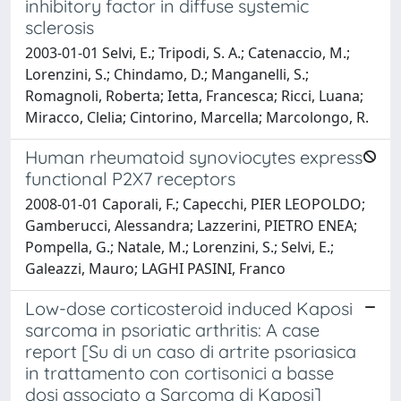
inhibitory factor in diffuse systemic
sclerosis
2003-01-01 Selvi, E.; Tripodi, S. A.; Catenaccio, M.;
Lorenzini, S.; Chindamo, D.; Manganelli, S.;
Romagnoli, Roberta; Ietta, Francesca; Ricci, Luana;
Miracco, Clelia; Cintorino, Marcella; Marcolongo, R.
Human rheumatoid synoviocytes express
functional P2X7 receptors
2008-01-01 Caporali, F.; Capecchi, PIER LEOPOLDO;
Gamberucci, Alessandra; Lazzerini, PIETRO ENEA;
Pompella, G.; Natale, M.; Lorenzini, S.; Selvi, E.;
Galeazzi, Mauro; LAGHI PASINI, Franco
Low-dose corticosteroid induced Kaposi
sarcoma in psoriatic arthritis: A case
report [Su di un caso di artrite psoriasica
in trattamento con cortisonici a basse
dosi associato a Sarcoma di Kaposi]