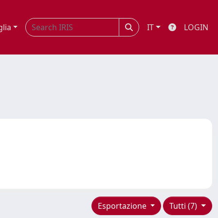
glia
IT
LOGIN
Esportazione
Tutti (7)