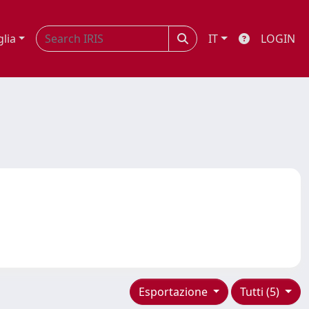
glia
IT
LOGIN
Esportazione
Tutti (5)