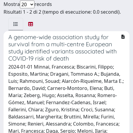
Mostra
records
Risultati 1 - 2 di 2 (tempo di esecuzione: 0.0 secondi).
A genome-wide association study for
survival from a multi-centre European
study identified variants associated with
COVID-19 risk of death
2024-01-01 Minnai, Francesca; Biscarini, Filippo;
Esposito, Martina; Dragani, Tommaso A.; Bujanda,
Luis; Rahmouni, Souad; Alarcón-Riquelme, Marta E.;
Bernardo, David; Carnero-Montoro, Elena; Buti,
Maria; Zeberg, Hugo; Asselta, Rosanna; Romero-
Gómez, Manuel; Fernandez-Cadenas, Israel;
Fallerini, Chiara; Zguro, Kristina; Croci, Susanna;
Baldassarri, Margherita; Bruttini, Mirella; Furini,
Simone; Renieri, Alessandra; Colombo, Francesca;
Mari, Francesca; Daga, Sergio; Meloni, Ilaria;