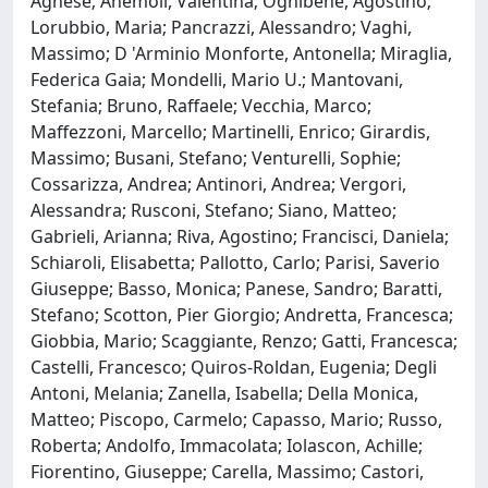
Agnese; Anemoli, Valentina; Ognibene, Agostino;
Lorubbio, Maria; Pancrazzi, Alessandro; Vaghi,
Massimo; D 'Arminio Monforte, Antonella; Miraglia,
Federica Gaia; Mondelli, Mario U.; Mantovani,
Stefania; Bruno, Raffaele; Vecchia, Marco;
Maffezzoni, Marcello; Martinelli, Enrico; Girardis,
Massimo; Busani, Stefano; Venturelli, Sophie;
Cossarizza, Andrea; Antinori, Andrea; Vergori,
Alessandra; Rusconi, Stefano; Siano, Matteo;
Gabrieli, Arianna; Riva, Agostino; Francisci, Daniela;
Schiaroli, Elisabetta; Pallotto, Carlo; Parisi, Saverio
Giuseppe; Basso, Monica; Panese, Sandro; Baratti,
Stefano; Scotton, Pier Giorgio; Andretta, Francesca;
Giobbia, Mario; Scaggiante, Renzo; Gatti, Francesca;
Castelli, Francesco; Quiros-Roldan, Eugenia; Degli
Antoni, Melania; Zanella, Isabella; Della Monica,
Matteo; Piscopo, Carmelo; Capasso, Mario; Russo,
Roberta; Andolfo, Immacolata; Iolascon, Achille;
Fiorentino, Giuseppe; Carella, Massimo; Castori,