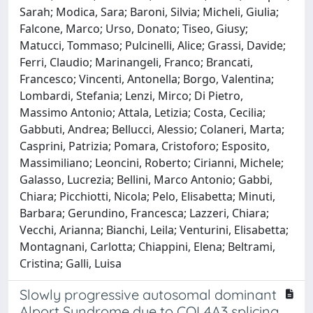
Sarah; Modica, Sara; Baroni, Silvia; Micheli, Giulia;
Falcone, Marco; Urso, Donato; Tiseo, Giusy;
Matucci, Tommaso; Pulcinelli, Alice; Grassi, Davide;
Ferri, Claudio; Marinangeli, Franco; Brancati,
Francesco; Vincenti, Antonella; Borgo, Valentina;
Lombardi, Stefania; Lenzi, Mirco; Di Pietro,
Massimo Antonio; Attala, Letizia; Costa, Cecilia;
Gabbuti, Andrea; Bellucci, Alessio; Colaneri, Marta;
Casprini, Patrizia; Pomara, Cristoforo; Esposito,
Massimiliano; Leoncini, Roberto; Cirianni, Michele;
Galasso, Lucrezia; Bellini, Marco Antonio; Gabbi,
Chiara; Picchiotti, Nicola; Pelo, Elisabetta; Minuti,
Barbara; Gerundino, Francesca; Lazzeri, Chiara;
Vecchi, Arianna; Bianchi, Leila; Venturini, Elisabetta;
Montagnani, Carlotta; Chiappini, Elena; Beltrami,
Cristina; Galli, Luisa
Slowly progressive autosomal dominant
Alport Syndrome due to COL4A3 splicing