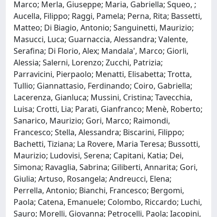
Marco; Merla, Giuseppe; Maria, Gabriella; Squeo, ;
Aucella, Filippo; Raggi, Pamela; Perna, Rita; Bassetti,
Matteo; Di Biagio, Antonio; Sanguinetti, Maurizio;
Masucci, Luca; Guarnaccia, Alessandra; Valente,
Serafina; Di Florio, Alex; Mandala', Marco; Giorli,
Alessia; Salerni, Lorenzo; Zucchi, Patrizia;
Parravicini, Pierpaolo; Menatti, Elisabetta; Trotta,
Tullio; Giannattasio, Ferdinando; Coiro, Gabriella;
Lacerenza, Gianluca; Mussini, Cristina; Tavecchia,
Luisa; Crotti, Lia; Parati, Gianfranco; Menè, Roberto;
Sanarico, Maurizio; Gori, Marco; Raimondi,
Francesco; Stella, Alessandra; Biscarini, Filippo;
Bachetti, Tiziana; La Rovere, Maria Teresa; Bussotti,
Maurizio; Ludovisi, Serena; Capitani, Katia; Dei,
Simona; Ravaglia, Sabrina; Giliberti, Annarita; Gori,
Giulia; Artuso, Rosangela; Andreucci, Elena;
Perrella, Antonio; Bianchi, Francesco; Bergomi,
Paola; Catena, Emanuele; Colombo, Riccardo; Luchi,
Sauro; Morelli, Giovanna; Petrocelli, Paola; Iacopini,