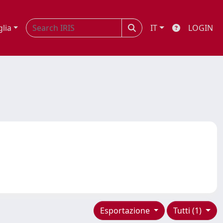
glia
IT
LOGIN
Esportazione
Tutti (1)