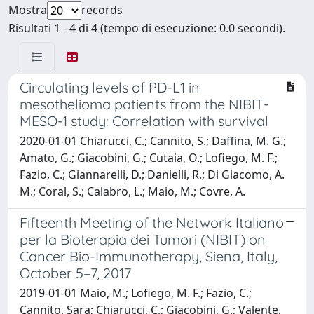
Mostra
records
Risultati 1 - 4 di 4 (tempo di esecuzione: 0.0 secondi).
Circulating levels of PD-L1 in
mesothelioma patients from the NIBIT-
MESO-1 study: Correlation with survival
2020-01-01 Chiarucci, C.; Cannito, S.; Daffina, M. G.;
Amato, G.; Giacobini, G.; Cutaia, O.; Lofiego, M. F.;
Fazio, C.; Giannarelli, D.; Danielli, R.; Di Giacomo, A.
M.; Coral, S.; Calabro, L.; Maio, M.; Covre, A.
Fifteenth Meeting of the Network Italiano
per la Bioterapia dei Tumori (NIBIT) on
Cancer Bio-Immunotherapy, Siena, Italy,
October 5–7, 2017
2019-01-01 Maio, M.; Lofiego, M. F.; Fazio, C.;
Cannito, Sara; Chiarucci, C.; Giacobini, G.; Valente,