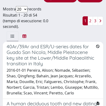
Mostra
records
Risultati 1 - 20 di 54
(tempo di esecuzione: 0.0
1
2
3
secondi).
40Ar/39Ar and ESR/U-series dates for
Guado San Nicola, Middle Pleistocene
key site at the Lower/Middle Palaeolithic
transition in Italy
2016-01-01 Pereira, Alison; Nomade, Sébastien;
Shao, Qingfeng; Bahain, Jean Jacques; Arzarello,
Marta; Douville, Eric; Falgueres, Christophe; Frank,
Norbert; Garcia, Tristan; Lembo, Giuseppe; Muttillo,
Brunella; Scao, Vincent; Peretto, Carlo
A human deciduous tooth and new dating