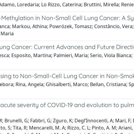
damo, Loredaria; Lo Rizzo, Caterina; Bruttini, Mirella; Renie
-Methylation in Non-Small Cell Lung Cancer: A S
Bianca; Markou, Athina; Powrózek, Tomasz; Constâncio, Vera
, Maria
 Lung Cancer: Current Advances and Future Direct
; Esposito, Martina; Palmieri, Maria; Serio, Viola Bianca; Ros
posing to Non-Small-Cell Lung Cancer in Non-Smo
ebora; Rina, Angela; Ghisalberti, Marco; Bellan, Cristiana; Sp
 acute severity of COVID-19 and evolution to pulm
Brunelli, G; Fabbri, G; Zguro, K; Degl’Innocenti, A; Mari, F; D
etto, S; Tita, R; Mencarelli, M. A; Rizzo, C. L; Pinto, A. M; Ari