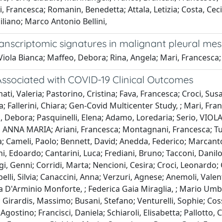
, Francesca; Romanin, Benedetta; Attala, Letizia; Costa, Cecil
iliano; Marco Antonio Bellini,
anscriptomic signatures in malignant pleural me
 Viola Bianca; Maffeo, Debora; Rina, Angela; Mari, Francesca; 
Associated with COVID-19 Clinical Outcomes
i, Valeria; Pastorino, Cristina; Fava, Francesca; Croci, Susan
 Fallerini, Chiara; Gen-Covid Multicenter Study, ; Mari, Fran
 Debora; Pasquinelli, Elena; Adamo, Loredaria; Serio, VIOLA BI
o, ANNA MARIA; Ariani, Francesca; Montagnani, Francesca; Tu
a; Cameli, Paolo; Bennett, David; Anedda, Federico; Marcanto
doardo; Cantarini, Luca; Frediani, Bruno; Tacconi, Danilo; Chi
rgi, Genni; Corridi, Marta; Nencioni, Cesira; Croci, Leonardo; 
pelli, Silvia; Canaccini, Anna; Verzuri, Agnese; Anemoli, Val
 D'Arminio Monforte, ; Federica Gaia Miraglia, ; Mario Umbe
; Girardis, Massimo; Busani, Stefano; Venturelli, Sophie; Cos
Agostino; Francisci, Daniela; Schiaroli, Elisabetta; Pallotto,