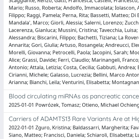
Scaggiante, Renzo; Gatti, Francesca; Castelli, Francesco
Mario; Russo, Roberta; Andolfo, Immacolata; Iolascon, Ac
Filippo; Raggi, Pamela; Perna, Rita; Bassetti, Matteo; Di
Mandala', Marco; Giorli, Alessia; Salerni, Lorenzo; Zucchi,
Lacerenza, Gianluca; Mussini, Cristina; Tavecchia, Luisa;
Alessandra; Biscarini, Filippo; Bachetti, Tiziana; La Rove
Annarita; Gori, Giulia; Artuso, Rosangela; Andreucci, El
Morelli, Giovanna; Petrocelli, Paola; Iacopini, Sarah; Mod
Alice; Grassi, Davide; Ferri, Claudio; Marinangeli, Franc
Antonio; Attala, Letizia; Costa, Cecilia; Gabbuti, Andrea;
Cirianni, Michele; Galasso, Lucrezia; Bellini, Marco Anton
Arianna; Bianchi, Leila; Venturini, Elisabetta; Montagnani,
Blood circulating miRNAs as pancreatic cance
2025-01-01 Powrózek, Tomasz; Otieno, Michael Ochieng'; 
Carriers of ADAMTS13 Rare Variants Are at Hi
2022-01-01 Zguro, Kristina; Baldassarri, Margherita; Fava
Siano, Matteo; Francisci, Daniela; Schiaroli, Elisabetta; 