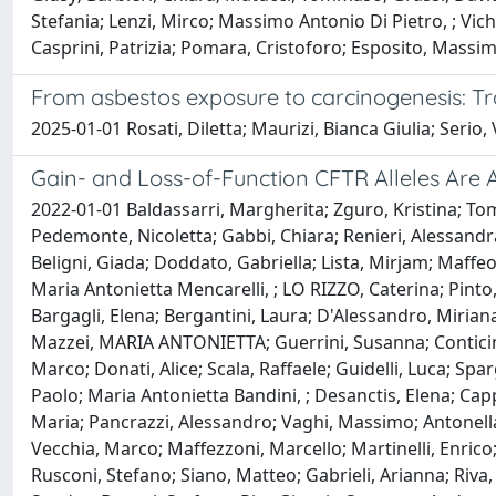
Stefania; Lenzi, Mirco; Massimo Antonio Di Pietro, ; Vichi
Casprini, Patrizia; Pomara, Cristoforo; Esposito, Massim
From asbestos exposure to carcinogenesis: Tr
2025-01-01 Rosati, Diletta; Maurizi, Bianca Giulia; Serio,
Gain- and Loss-of-Function CFTR Alleles Are 
2022-01-01 Baldassarri, Margherita; Zguro, Kristina; Tomat
Pedemonte, Nicoletta; Gabbi, Chiara; Renieri, Alessandra;
Beligni, Giada; Doddato, Gabriella; Lista, Mirjam; Maffeo,
Maria Antonietta Mencarelli, ; LO RIZZO, Caterina; Pint
Bargagli, Elena; Bergantini, Laura; D'Alessandro, Mirian
Mazzei, MARIA ANTONIETTA; Guerrini, Susanna; Conticini, E
Marco; Donati, Alice; Scala, Raffaele; Guidelli, Luca; Spa
Paolo; Maria Antonietta Bandini, ; Desanctis, Elena; Cap
Maria; Pancrazzi, Alessandro; Vaghi, Massimo; Antonella
Vecchia, Marco; Maffezzoni, Marcello; Martinelli, Enrico
Rusconi, Stefano; Siano, Matteo; Gabrieli, Arianna; Riva, 