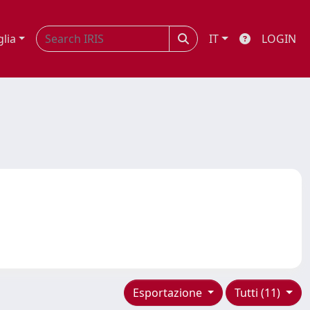
glia
IT
LOGIN
Esportazione
Tutti (11)