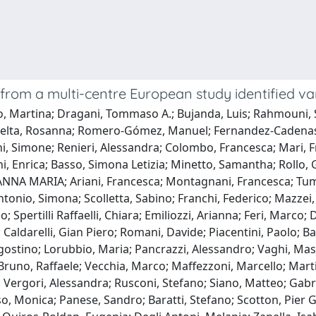
from a multi-centre European study identified var
ito, Martina; Dragani, Tommaso A.; Bujanda, Luis; Rahmouni,
lta, Rosanna; Romero-Gómez, Manuel; Fernandez-Cadenas, Isra
ni, Simone; Renieri, Alessandra; Colombo, Francesca; Mari, Fra
i, Enrica; Basso, Simona Letizia; Minetto, Samantha; Rollo, Gi
, ANNA MARIA; Ariani, Francesca; Montagnani, Francesca; Tumb
tonio, Simona; Scolletta, Sabino; Franchi, Federico; Mazze
Spertilli Raffaelli, Chiara; Emiliozzi, Arianna; Feri, Marco; Do
Caldarelli, Gian Piero; Romani, Davide; Piacentini, Paolo; Ban
gostino; Lorubbio, Maria; Pancrazzi, Alessandro; Vaghi, Mas
Bruno, Raffaele; Vecchia, Marco; Maffezzoni, Marcello; Marti
 Vergori, Alessandra; Rusconi, Stefano; Siano, Matteo; Gabriel
sso, Monica; Panese, Sandro; Baratti, Stefano; Scotton, Pier 