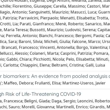
; Quiros-Roldan, Eugenia; Degli Antoni, Melania; Zanella, Is
hille; Fiorentino, Giuseppe; Carella, Massimo; Castori, Marc
 Biagio, Antonio; Sanguinetti, Maurizio; Masucci, Luca; Guarna
 Patrizia; Parravicini, Pierpaolo; Menatti, Elisabetta; Trotta,
 Crotti, Lia; Parati, Gianfranco; Menè, Roberto; Sanarico, Ma
re, Maria Teresa; Bussotti, Maurizio; Ludovisi, Serena; Capitan
ena; Perrella, Antonio; Bianchi, Francesco; Bergomi, Paola; 
ica, Sara; Baroni, Silvia; Micheli, Giulia; Falcone, Marco; U
o; Brancati, Francesco; Vincenti, Antonella; Borgo, Valentina
 Bellucci, Alessio; Colaneri, Marta; Casprini, Patrizia; Pomar
io; Gabbi, Chiara; Picchiotti, Nicola; Pelo, Elisabetta; Minut
 Carlotta; Chiappini, Elena; Beltrami, Cristina; Galli, Luisa
r biomarkers: An evidence from pooled analysis 
Maffeo, Debora; Frullanti, Elisa; Martinez-Useros, Javier
gh Risk of Life-Threatening COVID-19
, Francesca; Beligni, Giada; Daga, Sergio; Leoncini, Roberto;
Luchi, Sauro; Morelli, Giovanna; Martinelli, Enrico; Girardis,