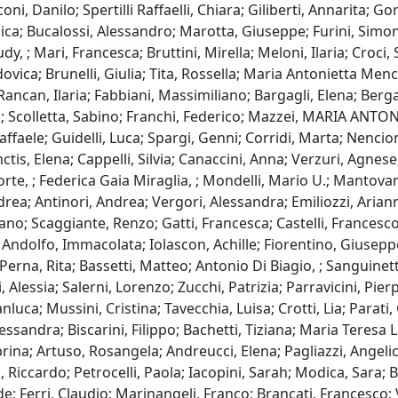
 Danilo; Spertilli Raffaelli, Chiara; Giliberti, Annarita; Gori
ca; Bucalossi, Alessandro; Marotta, Giuseppe; Furini, Simone
y, ; Mari, Francesca; Bruttini, Mirella; Meloni, Ilaria; Croci
vica; Brunelli, Giulia; Tita, Rossella; Maria Antonietta Menc
can, Ilaria; Fabbiani, Massimiliano; Bargagli, Elena; Berga
 Scolletta, Sabino; Franchi, Federico; Mazzei, MARIA ANTONI
affaele; Guidelli, Luca; Spargi, Genni; Corridi, Marta; Nencion
tis, Elena; Cappelli, Silvia; Canaccini, Anna; Verzuri, Agnes
e, ; Federica Gaia Miraglia, ; Mondelli, Mario U.; Mantovani
drea; Antinori, Andrea; Vergori, Alessandra; Emiliozzi, Arian
fano; Scaggiante, Renzo; Gatti, Francesca; Castelli, Francesc
; Andolfo, Immacolata; Iolascon, Achille; Fiorentino, Giusep
 Perna, Rita; Bassetti, Matteo; Antonio Di Biagio, ; Sanguine
, Alessia; Salerni, Lorenzo; Zucchi, Patrizia; Parravicini, Pier
nluca; Mussini, Cristina; Tavecchia, Luisa; Crotti, Lia; Parat
essandra; Biscarini, Filippo; Bachetti, Tiziana; Maria Teresa 
rina; Artuso, Rosangela; Andreucci, Elena; Pagliazzi, Angelica
cardo; Petrocelli, Paola; Iacopini, Sarah; Modica, Sara; Baro
e; Ferri, Claudio; Marinangeli, Franco; Brancati, Francesco;