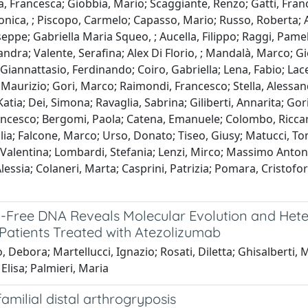
ta, Francesca; Giobbia, Mario; Scaggiante, Renzo; Gatti, Fran
Monica, ; Piscopo, Carmelo; Capasso, Mario; Russo, Roberta; 
pe; Gabriella Maria Squeo, ; Aucella, Filippo; Raggi, Pamela
ra; Valente, Serafina; Alex Di Florio, ; Mandalà, Marco; Giorl
o; Giannattasio, Ferdinando; Coiro, Gabriella; Lena, Fabio; Lac
 Maurizio; Gori, Marco; Raimondi, Francesco; Stella, Alessandr
Katia; Dei, Simona; Ravaglia, Sabrina; Giliberti, Annarita; Gor
Francesco; Bergomi, Paola; Catena, Emanuele; Colombo, Riccar
iulia; Falcone, Marco; Urso, Donato; Tiseo, Giusy; Matucci, T
 Valentina; Lombardi, Stefania; Lenzi, Mirco; Massimo Antoni
, Alessia; Colaneri, Marta; Casprini, Patrizia; Pomara, Cristof
-Free DNA Reveals Molecular Evolution and Hete
atients Treated with Atezolizumab
Debora; Martellucci, Ignazio; Rosati, Diletta; Ghisalberti, 
Elisa; Palmieri, Maria
amilial distal arthrogryposis