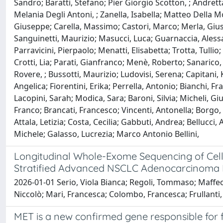
Sandro; Baratti, Stefano; Pier Giorgio Scotton, ; Andret
Melania Degli Antoni, ; Zanella, Isabella; Matteo Della 
Giuseppe; Carella, Massimo; Castori, Marco; Merla, Giusep
Sanguinetti, Maurizio; Masucci, Luca; Guarnaccia, Alessand
Parravicini, Pierpaolo; Menatti, Elisabetta; Trotta, Tulli
Crotti, Lia; Parati, Gianfranco; Menè, Roberto; Sanarico,
Rovere, ; Bussotti, Maurizio; Ludovisi, Serena; Capitani, 
Angelica; Fiorentini, Erika; Perrella, Antonio; Bianchi, 
Lacopini, Sarah; Modica, Sara; Baroni, Silvia; Micheli, G
Franco; Brancati, Francesco; Vincenti, Antonella; Borgo,
Attala, Letizia; Costa, Cecilia; Gabbuti, Andrea; Bellucci
Michele; Galasso, Lucrezia; Marco Antonio Bellini,
Longitudinal Whole-Exome Sequencing of Cell
Stratified Advanced NSCLC Adenocarcinoma P
2026-01-01 Serio, Viola Bianca; Regoli, Tommaso; Maffeo, 
Niccolò; Mari, Francesca; Colombo, Francesca; Frullanti, 
MET is a new confirmed gene responsible for f