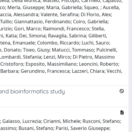
abella; Della Monica, Matteo; Piscopo, Carmelo; Capasso,
o; Merla, Giuseppe; Maria, Gabriella; Squeo, ; Aucella,
ccia, Alessandra; Valente, Serafina; Di Florio, Alex;
 Tullio; Giannattasio, Ferdinando; Coiro, Gabriella;
urizio; Gori, Marco; Raimondi, Francesco; Stella,
i, Katia; Dei, Simona; Ravaglia, Sabrina; Giliberti,
Catena, Emanuele; Colombo, Riccardo; Luchi, Sauro;
rso, Donato; Tiseo, Giusy; Matucci, Tommaso; Pulcinelli,
; Lombardi, Stefania; Lenzi, Mirco; Di Pietro, Massimo
a, Cristoforo; Esposito, Massimiliano; Leoncini, Roberto;
i, Barbara; Gerundino, Francesca; Lazzeri, Chiara; Vecchi,
and bioinformatics study
 Galasso, Lucrezia; Cirianni, Michele; Rusconi, Stefano;
 Massimo; Busani, Stefano; Parisi, Saverio Giuseppe;