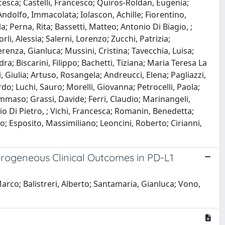
cesca; Castelli, Francesco; Quiros-Roldan, Eugenia;
Andolfo, Immacolata; Iolascon, Achille; Fiorentino,
; Perna, Rita; Bassetti, Matteo; Antonio Di Biagio, ;
i, Alessia; Salerni, Lorenzo; Zucchi, Patrizia;
erenza, Gianluca; Mussini, Cristina; Tavecchia, Luisa;
a; Biscarini, Filippo; Bachetti, Tiziana; Maria Teresa La
i, Giulia; Artuso, Rosangela; Andreucci, Elena; Pagliazzi,
do; Luchi, Sauro; Morelli, Giovanna; Petrocelli, Paola;
ommaso; Grassi, Davide; Ferri, Claudio; Marinangeli,
o Di Pietro, ; Vichi, Francesca; Romanin, Benedetta;
oro; Esposito, Massimiliano; Leoncini, Roberto; Cirianni,
rogeneous Clinical Outcomes in PD-L1
Marco; Balistreri, Alberto; Santamaria, Gianluca; Vono,