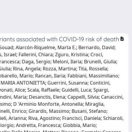
iants associated with COVID-19 risk of death
 Souad; Alarcón-Riquelme, Marta E.; Bernardo, David;
el; Fallerini, Chiara; Zguro, Kristina; Croci,
ncesca; Daga, Sergio; Meloni, Ilaria; Brunelli, Giulia;
ulia; Rina, Angela; Rozza, Martina; Tita, Rossella;
arello, Mario; Rancan, Ilaria; Fabbiani, Massimiliano;
i, MARIA ANTONIETTA; Guerrini, Susanna; Conticini,
nati, Alice; Scala, Raffaele; Guidelli, Luca; Spargi,
dini, Maria; Desanctis, Elena; Cappelli, Silvia; Canaccini,
simo; D 'Arminio Monforte, Antonella; Miraglia,
nelli, Enrico; Girardis, Massimo; Busani, Stefano;
i, Arianna; Riva, Agostino; Francisci, Daniela; Schiaroli,
Giorgio; Andretta, Francesca; Giobbia, Mario;