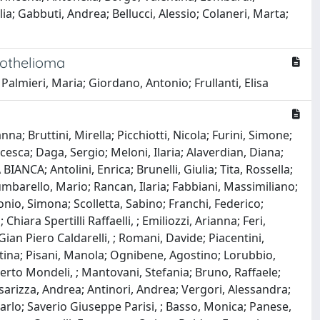
ia; Gabbuti, Andrea; Bellucci, Alessio; Colaneri, Marta;
sothelioma
Palmieri, Maria; Giordano, Antonio; Frullanti, Elisa
na; Bruttini, Mirella; Picchiotti, Nicola; Furini, Simone;
cesca; Daga, Sergio; Meloni, Ilaria; Alaverdian, Diana;
ANCA; Antolini, Enrica; Brunelli, Giulia; Tita, Rossella;
mbarello, Mario; Rancan, Ilaria; Fabbiani, Massimiliano;
nio, Simona; Scolletta, Sabino; Franchi, Federico;
ara Spertilli Raffaelli, ; Emiliozzi, Arianna; Feri,
Gian Piero Caldarelli, ; Romani, Davide; Piacentini,
entina; Pisani, Manola; Ognibene, Agostino; Lorubbio,
rto Mondeli, ; Mantovani, Stefania; Bruno, Raffaele;
sarizza, Andrea; Antinori, Andrea; Vergori, Alessandra;
 Carlo; Saverio Giuseppe Parisi, ; Basso, Monica; Panese,