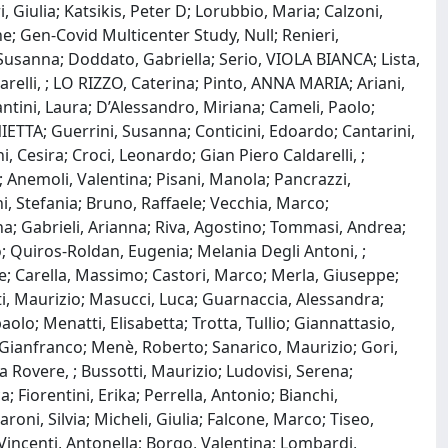
, Giulia; Katsikis, Peter D; Lorubbio, Maria; Calzoni,
; Gen-Covid Multicenter Study, Null; Renieri,
, Susanna; Doddato, Gabriella; Serio, VIOLA BIANCA; Lista,
arelli, ; LO RIZZO, Caterina; Pinto, ANNA MARIA; Ariani,
ntini, Laura; D’Alessandro, Miriana; Cameli, Paolo;
ETTA; Guerrini, Susanna; Conticini, Edoardo; Cantarini,
i, Cesira; Croci, Leonardo; Gian Piero Caldarelli, ;
e; Anemoli, Valentina; Pisani, Manola; Pancrazzi,
, Stefania; Bruno, Raffaele; Vecchia, Marco;
na; Gabrieli, Arianna; Riva, Agostino; Tommasi, Andrea;
o; Quiros-Roldan, Eugenia; Melania Degli Antoni, ;
pe; Carella, Massimo; Castori, Marco; Merla, Giuseppe;
tti, Maurizio; Masucci, Luca; Guarnaccia, Alessandra;
paolo; Menatti, Elisabetta; Trotta, Tullio; Giannattasio,
i, Gianfranco; Menè, Roberto; Sanarico, Maurizio; Gori,
La Rovere, ; Bussotti, Maurizio; Ludovisi, Serena;
; Fiorentini, Erika; Perrella, Antonio; Bianchi,
ni, Silvia; Micheli, Giulia; Falcone, Marco; Tiseo,
 Vincenti, Antonella; Borgo, Valentina; Lombardi,