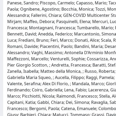
Panese, Sandro; Piscopo, Carmelo; Capasso, Mario; Tacconi,
Paola; Ognibene, Agostino; Bocchia, Monica; Tozzi, Moni
Alessandra; Fallerini, Chiara; GEN-COVID Multicenter Stud
Mirjam; Maffeo, Debora; Pasquinelli, Elena; Mercuri, Ludo
Francesca; Montagnani, Francesca; Tumbarello, Mario; Ran
Bennett, David; Anedda, Federico; Marcantonio, Simona;
Luca; Frediani, Bruno; Feri, Marco; Donati, Alice; Scala, R
Romani, Davide; Piacentini, Paolo; Bandini, Maria; Desanc
Alessandro; Vaghi, Massimo; Antonella D’Arminio Monfort
Maffezzoni, Marcello; Venturelli, Sophie; Cossarizza, An
Pier Giorgio Scotton, ; Andretta, Francesca; Baratti, Ste
Zanella, Isabella; Matteo della Monica, ; Russo, Roberta
Gabriella Maria Squeo, ; Aucella, Filippo; Raggi, Pamela;
Valente, Serafina; Alex Di Florio, ; Mandala, Marco; Giorli
Ferdinando; Coiro, Gabriella; Lena, Fabio; Lacerenza, Gia
Marco; Picchiotti, Nicola; Raimondi, Francesco; Stella, Al
Capitani, Katia; Gabbi, Chiara; Dei, Simona; Ravaglia, Sab
Francesco; Bergomi, Paola; Catena, Emanuele; Colombo, Ric
Giusy; Barbieri, Chiara; Matucci, Tommaso; Grassi, David