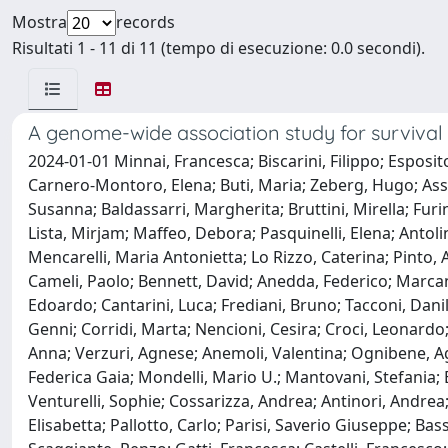
Mostra
records
Risultati 1 - 11 di 11 (tempo di esecuzione: 0.0 secondi).
A genome-wide association study for survival 
2024-01-01 Minnai, Francesca; Biscarini, Filippo; Espos
Carnero-Montoro, Elena; Buti, Maria; Zeberg, Hugo; Asse
Susanna; Baldassarri, Margherita; Bruttini, Mirella; Furi
Lista, Mirjam; Maffeo, Debora; Pasquinelli, Elena; Antolin
Mencarelli, Maria Antonietta; Lo Rizzo, Caterina; Pinto
Cameli, Paolo; Bennett, David; Anedda, Federico; Marcan
Edoardo; Cantarini, Luca; Frediani, Bruno; Tacconi, Danilo; 
Genni; Corridi, Marta; Nencioni, Cesira; Croci, Leonardo; 
Anna; Verzuri, Agnese; Anemoli, Valentina; Ognibene, A
Federica Gaia; Mondelli, Mario U.; Mantovani, Stefania; 
Venturelli, Sophie; Cossarizza, Andrea; Antinori, Andrea;
Elisabetta; Pallotto, Carlo; Parisi, Saverio Giuseppe; Ba