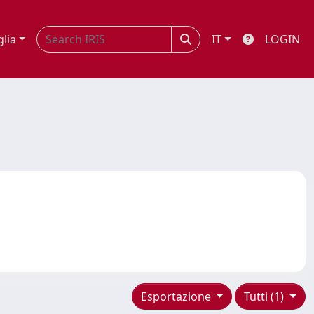
glia
IT
LOGIN
Esportazione
Tutti (1)