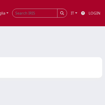
glia
IT
LOGIN