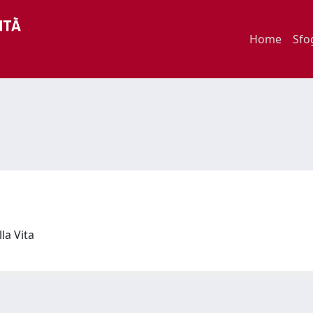
Home
Sfo
lla Vita