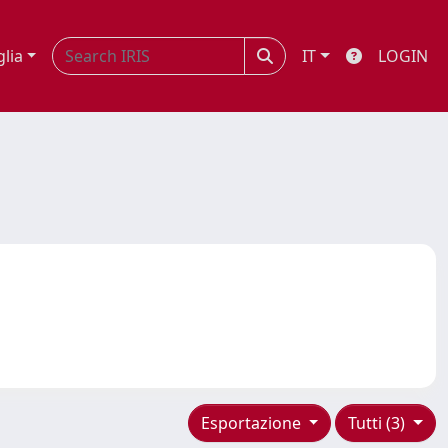
glia
IT
LOGIN
Esportazione
Tutti (3)