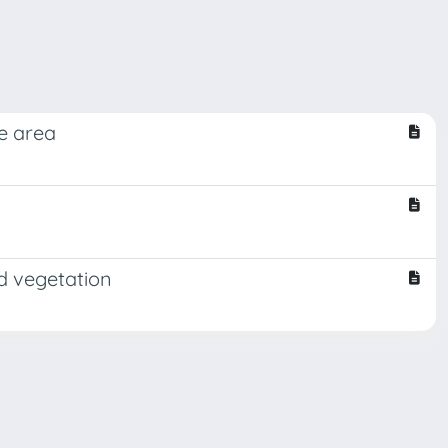
ne area
nd vegetation