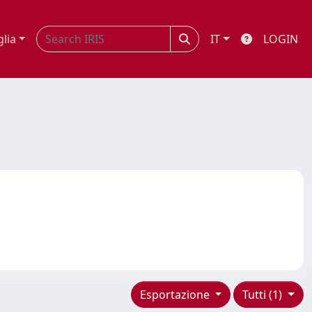
glia
IT
LOGIN
Esportazione
Tutti (1)