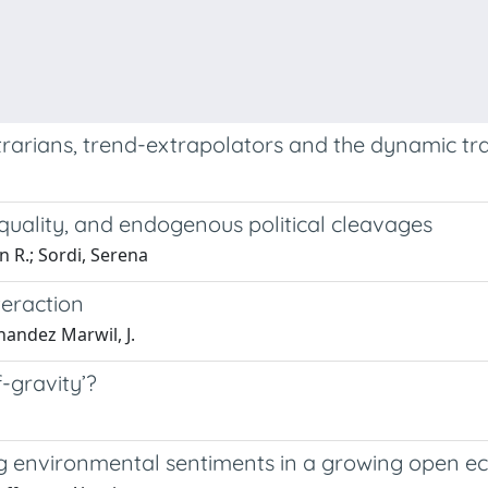
rarians, trend-extrapolators and the dynamic tra
nequality, and endogenous political cleavages
n R.; Sordi, Serena
teraction
andez Marwil, J.
f-gravity’?
ng environmental sentiments in a growing open 