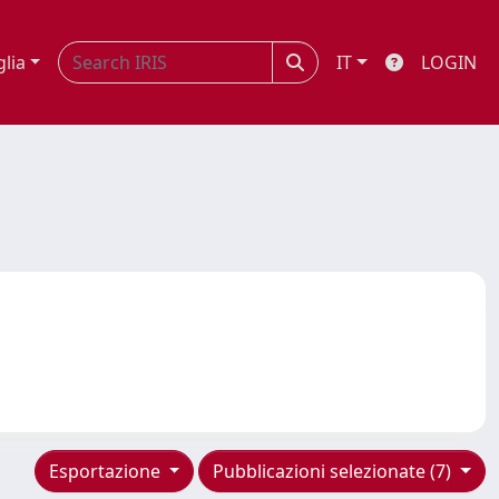
glia
IT
LOGIN
Esportazione
Pubblicazioni selezionate (7)