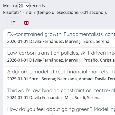
Mostra
records
Risultati 1 - 7 di 7 (tempo di esecuzione: 0.01 secondi).
FX-constrained growth: Fundamentalists, cont
2026-01-01 Dávila-Fernández, Marwil J.; Sordi, Serena
Low-carbon transition policies, skill-driven i
2026-01-01 Dávila-Fernández, Marwil J.; Proaño, Christia
A dynamic model of real-financial markets in
2025-01-01 Sordi, Serena; Naimzada, Ahmad; Davila-Fern
Thirlwall's law: binding constraint or ‘centre-o
2024-01-01 Davila Fernandez, M. J.; Sordi, Serena
How do you feel about going green? Modelli