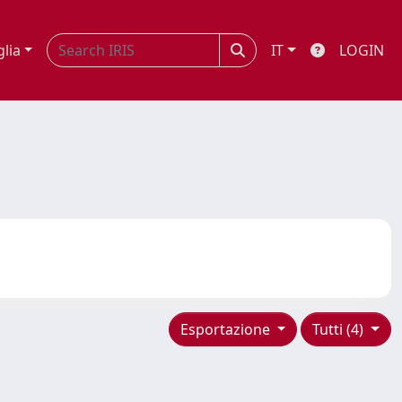
glia
IT
LOGIN
Esportazione
Tutti (4)