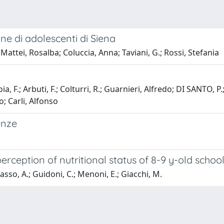
ne di adolescenti di Siena
tei, Rosalba; Coluccia, Anna; Taviani, G.; Rossi, Stefania
; Arbuti, F.; Colturri, R.; Guarnieri, Alfredo; DI SANTO, P.; R
o; Carli, Alfonso
enze
erception of nutritional status of 8-9 y-old schoo
asso, A.; Guidoni, C.; Menoni, E.; Giacchi, M.