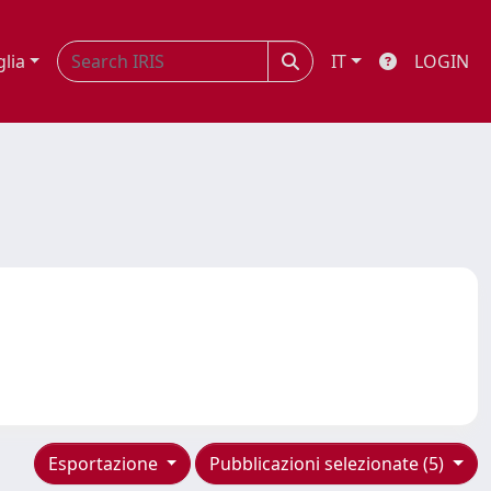
glia
IT
LOGIN
Esportazione
Pubblicazioni selezionate (5)