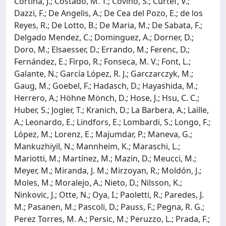
Cortina, J.; Costado, M. T.; Covino, S.; Curtef, V.;
Dazzi, F.; De Angelis, A.; De Cea del Pozo, E.; de los
Reyes, R.; De Lotto, B.; De Maria, M.; De Sabata, F.;
Delgado Mendez, C.; Dominguez, A.; Dorner, D.;
Doro, M.; Elsaesser, D.; Errando, M.; Ferenc, D.;
Fernández, E.; Firpo, R.; Fonseca, M. V.; Font, L.;
Galante, N.; García López, R. J.; Garczarczyk, M.;
Gaug, M.; Goebel, F.; Hadasch, D.; Hayashida, M.;
Herrero, A.; Höhne Mönch, D.; Hose, J.; Hsu, C. C.;
Huber, S.; Jogler, T.; Kranich, D.; La Barbera, A.; Laille,
A.; Leonardo, E.; Lindfors, E.; Lombardi, S.; Longo, F.;
López, M.; Lorenz, E.; Majumdar, P.; Maneva, G.;
Mankuzhiyil, N.; Mannheim, K.; Maraschi, L.;
Mariotti, M.; Martínez, M.; Mazin, D.; Meucci, M.;
Meyer, M.; Miranda, J. M.; Mirzoyan, R.; Moldón, J.;
Moles, M.; Moralejo, A.; Nieto, D.; Nilsson, K.;
Ninkovic, J.; Otte, N.; Oya, I.; Paoletti, R.; Paredes, J.
M.; Pasanen, M.; Pascoli, D.; Pauss, F.; Pegna, R. G.;
Perez Torres, M. A.; Persic, M.; Peruzzo, L.; Prada, F.;