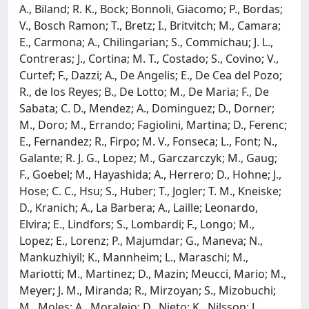
A., Biland; R. K., Bock; Bonnoli, Giacomo; P., Bordas;
V., Bosch Ramon; T., Bretz; I., Britvitch; M., Camara;
E., Carmona; A., Chilingarian; S., Commichau; J. L.,
Contreras; J., Cortina; M. T., Costado; S., Covino; V.,
Curtef; F., Dazzi; A., De Angelis; E., De Cea del Pozo;
R., de los Reyes; B., De Lotto; M., De Maria; F., De
Sabata; C. D., Mendez; A., Dominguez; D., Dorner;
M., Doro; M., Errando; Fagiolini, Martina; D., Ferenc;
E., Fernandez; R., Firpo; M. V., Fonseca; L., Font; N.,
Galante; R. J. G., Lopez; M., Garczarczyk; M., Gaug;
F., Goebel; M., Hayashida; A., Herrero; D., Hohne; J.,
Hose; C. C., Hsu; S., Huber; T., Jogler; T. M., Kneiske;
D., Kranich; A., La Barbera; A., Laille; Leonardo,
Elvira; E., Lindfors; S., Lombardi; F., Longo; M.,
Lopez; E., Lorenz; P., Majumdar; G., Maneva; N.,
Mankuzhiyil; K., Mannheim; L., Maraschi; M.,
Mariotti; M., Martinez; D., Mazin; Meucci, Mario; M.,
Meyer; J. M., Miranda; R., Mirzoyan; S., Mizobuchi;
M., Moles; A., Moralejo; D., Nieto; K., Nilsson; J.,