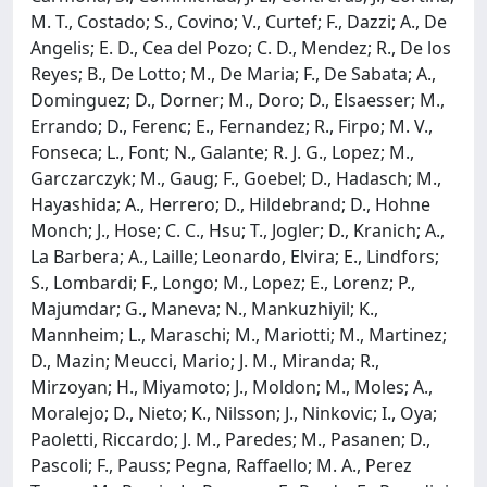
M. T., Costado; S., Covino; V., Curtef; F., Dazzi; A., De
Angelis; E. D., Cea del Pozo; C. D., Mendez; R., De los
Reyes; B., De Lotto; M., De Maria; F., De Sabata; A.,
Dominguez; D., Dorner; M., Doro; D., Elsaesser; M.,
Errando; D., Ferenc; E., Fernandez; R., Firpo; M. V.,
Fonseca; L., Font; N., Galante; R. J. G., Lopez; M.,
Garczarczyk; M., Gaug; F., Goebel; D., Hadasch; M.,
Hayashida; A., Herrero; D., Hildebrand; D., Hohne
Monch; J., Hose; C. C., Hsu; T., Jogler; D., Kranich; A.,
La Barbera; A., Laille; Leonardo, Elvira; E., Lindfors;
S., Lombardi; F., Longo; M., Lopez; E., Lorenz; P.,
Majumdar; G., Maneva; N., Mankuzhiyil; K.,
Mannheim; L., Maraschi; M., Mariotti; M., Martinez;
D., Mazin; Meucci, Mario; J. M., Miranda; R.,
Mirzoyan; H., Miyamoto; J., Moldon; M., Moles; A.,
Moralejo; D., Nieto; K., Nilsson; J., Ninkovic; I., Oya;
Paoletti, Riccardo; J. M., Paredes; M., Pasanen; D.,
Pascoli; F., Pauss; Pegna, Raffaello; M. A., Perez