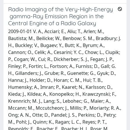
Radio Imaging of the Very-High-Energy
gamma-Ray Emission Region in the
Central Engine of a Radio Galaxy
2009-01-01 V. A., Acciari; E., Aliu; T., Arlen; M.,
Bautista; M., Beilicke; W., Benbow; S. M., Bradbury; J.
H., Buckley; V., Bugaev; Y., Butt; K., Byrum; A.,
Cannon; O., Celik; A., Cesarini; Y. C., Chow; L., Ciupik;
P., Cogan; W., Cui; R., Dickherber; S. J., Fegan; J. P.,
Finley; P., Fortin; L., Fortson; A., Furniss; D., Gall; G.
H., Gillanders; J., Grube; R., Guenette; G., Gyuk; D.,
Hanna; J., Holder; D., Horan; C. M., Hui; T. B.,
Humensky; A., Imran; P., Kaaret; N., Karlsson; D.,
Kieda; J., Kildea; A., Konopelko; H., Krawczynski; F.,
Krennrich; M. J., Lang; S., Lebohec; G., Maier; A.,
Mccann; M., Mccutcheon; J., Millis; P., Moriarty; R. A.,
Ong; A. N., Otte; D., Pandel; J. S., Perkins; D., Petry;
M., Pohl; J., Quinn; K., Ragan; L. C., Reyes; P. T.,
Reynolds; E., Roache; E., Roache; H. J., Rose; M.,