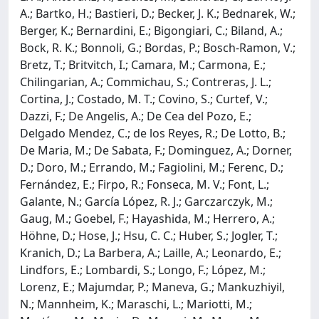
A.; Bartko, H.; Bastieri, D.; Becker, J. K.; Bednarek, W.;
Berger, K.; Bernardini, E.; Bigongiari, C.; Biland, A.;
Bock, R. K.; Bonnoli, G.; Bordas, P.; Bosch-Ramon, V.;
Bretz, T.; Britvitch, I.; Camara, M.; Carmona, E.;
Chilingarian, A.; Commichau, S.; Contreras, J. L.;
Cortina, J.; Costado, M. T.; Covino, S.; Curtef, V.;
Dazzi, F.; De Angelis, A.; De Cea del Pozo, E.;
Delgado Mendez, C.; de los Reyes, R.; De Lotto, B.;
De Maria, M.; De Sabata, F.; Dominguez, A.; Dorner,
D.; Doro, M.; Errando, M.; Fagiolini, M.; Ferenc, D.;
Fernández, E.; Firpo, R.; Fonseca, M. V.; Font, L.;
Galante, N.; García López, R. J.; Garczarczyk, M.;
Gaug, M.; Goebel, F.; Hayashida, M.; Herrero, A.;
Höhne, D.; Hose, J.; Hsu, C. C.; Huber, S.; Jogler, T.;
Kranich, D.; La Barbera, A.; Laille, A.; Leonardo, E.;
Lindfors, E.; Lombardi, S.; Longo, F.; López, M.;
Lorenz, E.; Majumdar, P.; Maneva, G.; Mankuzhiyil,
N.; Mannheim, K.; Maraschi, L.; Mariotti, M.;