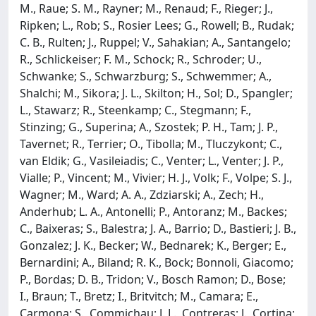
M., Raue; S. M., Rayner; M., Renaud; F., Rieger; J.,
Ripken; L., Rob; S., Rosier Lees; G., Rowell; B., Rudak;
C. B., Rulten; J., Ruppel; V., Sahakian; A., Santangelo;
R., Schlickeiser; F. M., Schock; R., Schroder; U.,
Schwanke; S., Schwarzburg; S., Schwemmer; A.,
Shalchi; M., Sikora; J. L., Skilton; H., Sol; D., Spangler;
L., Stawarz; R., Steenkamp; C., Stegmann; F.,
Stinzing; G., Superina; A., Szostek; P. H., Tam; J. P.,
Tavernet; R., Terrier; O., Tibolla; M., Tluczykont; C.,
van Eldik; G., Vasileiadis; C., Venter; L., Venter; J. P.,
Vialle; P., Vincent; M., Vivier; H. J., Volk; F., Volpe; S. J.,
Wagner; M., Ward; A. A., Zdziarski; A., Zech; H.,
Anderhub; L. A., Antonelli; P., Antoranz; M., Backes;
C., Baixeras; S., Balestra; J. A., Barrio; D., Bastieri; J. B.,
Gonzalez; J. K., Becker; W., Bednarek; K., Berger; E.,
Bernardini; A., Biland; R. K., Bock; Bonnoli, Giacomo;
P., Bordas; D. B., Tridon; V., Bosch Ramon; D., Bose;
I., Braun; T., Bretz; I., Britvitch; M., Camara; E.,
Carmona; S., Commichau; J. L., Contreras; J., Cortina;