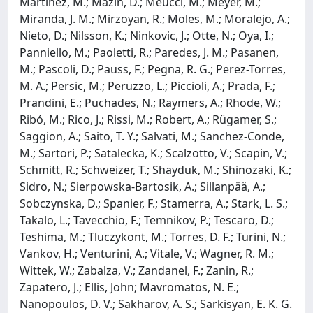
Martínez, M.; Mazin, D.; Meucci, M.; Meyer, M.;
Miranda, J. M.; Mirzoyan, R.; Moles, M.; Moralejo, A.;
Nieto, D.; Nilsson, K.; Ninkovic, J.; Otte, N.; Oya, I.;
Panniello, M.; Paoletti, R.; Paredes, J. M.; Pasanen,
M.; Pascoli, D.; Pauss, F.; Pegna, R. G.; Perez-Torres,
M. A.; Persic, M.; Peruzzo, L.; Piccioli, A.; Prada, F.;
Prandini, E.; Puchades, N.; Raymers, A.; Rhode, W.;
Ribó, M.; Rico, J.; Rissi, M.; Robert, A.; Rügamer, S.;
Saggion, A.; Saito, T. Y.; Salvati, M.; Sanchez-Conde,
M.; Sartori, P.; Satalecka, K.; Scalzotto, V.; Scapin, V.;
Schmitt, R.; Schweizer, T.; Shayduk, M.; Shinozaki, K.;
Sidro, N.; Sierpowska-Bartosik, A.; Sillanpää, A.;
Sobczynska, D.; Spanier, F.; Stamerra, A.; Stark, L. S.;
Takalo, L.; Tavecchio, F.; Temnikov, P.; Tescaro, D.;
Teshima, M.; Tluczykont, M.; Torres, D. F.; Turini, N.;
Vankov, H.; Venturini, A.; Vitale, V.; Wagner, R. M.;
Wittek, W.; Zabalza, V.; Zandanel, F.; Zanin, R.;
Zapatero, J.; Ellis, John; Mavromatos, N. E.;
Nanopoulos, D. V.; Sakharov, A. S.; Sarkisyan, E. K. G.