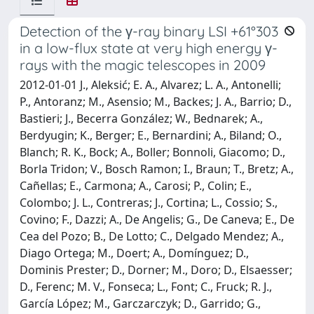
Detection of the γ-ray binary LSI +61°303
in a low-flux state at very high energy γ-
rays with the magic telescopes in 2009
2012-01-01 J., Aleksić; E. A., Alvarez; L. A., Antonelli;
P., Antoranz; M., Asensio; M., Backes; J. A., Barrio; D.,
Bastieri; J., Becerra González; W., Bednarek; A.,
Berdyugin; K., Berger; E., Bernardini; A., Biland; O.,
Blanch; R. K., Bock; A., Boller; Bonnoli, Giacomo; D.,
Borla Tridon; V., Bosch Ramon; I., Braun; T., Bretz; A.,
Cañellas; E., Carmona; A., Carosi; P., Colin; E.,
Colombo; J. L., Contreras; J., Cortina; L., Cossio; S.,
Covino; F., Dazzi; A., De Angelis; G., De Caneva; E., De
Cea del Pozo; B., De Lotto; C., Delgado Mendez; A.,
Diago Ortega; M., Doert; A., Domínguez; D.,
Dominis Prester; D., Dorner; M., Doro; D., Elsaesser;
D., Ferenc; M. V., Fonseca; L., Font; C., Fruck; R. J.,
García López; M., Garczarczyk; D., Garrido; G.,