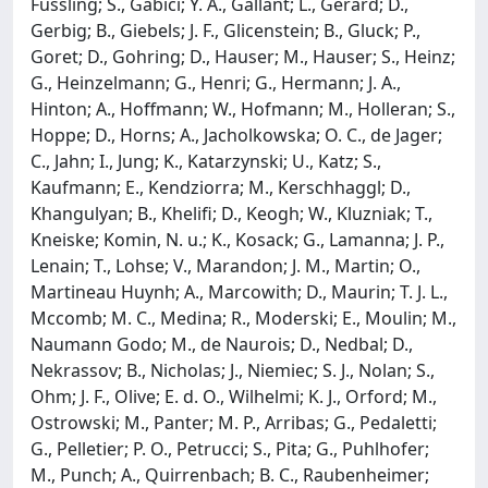
Fussling; S., Gabici; Y. A., Gallant; L., Gerard; D.,
Gerbig; B., Giebels; J. F., Glicenstein; B., Gluck; P.,
Goret; D., Gohring; D., Hauser; M., Hauser; S., Heinz;
G., Heinzelmann; G., Henri; G., Hermann; J. A.,
Hinton; A., Hoffmann; W., Hofmann; M., Holleran; S.,
Hoppe; D., Horns; A., Jacholkowska; O. C., de Jager;
C., Jahn; I., Jung; K., Katarzynski; U., Katz; S.,
Kaufmann; E., Kendziorra; M., Kerschhaggl; D.,
Khangulyan; B., Khelifi; D., Keogh; W., Kluzniak; T.,
Kneiske; Komin, N. u.; K., Kosack; G., Lamanna; J. P.,
Lenain; T., Lohse; V., Marandon; J. M., Martin; O.,
Martineau Huynh; A., Marcowith; D., Maurin; T. J. L.,
Mccomb; M. C., Medina; R., Moderski; E., Moulin; M.,
Naumann Godo; M., de Naurois; D., Nedbal; D.,
Nekrassov; B., Nicholas; J., Niemiec; S. J., Nolan; S.,
Ohm; J. F., Olive; E. d. O., Wilhelmi; K. J., Orford; M.,
Ostrowski; M., Panter; M. P., Arribas; G., Pedaletti;
G., Pelletier; P. O., Petrucci; S., Pita; G., Puhlhofer;
M., Punch; A., Quirrenbach; B. C., Raubenheimer;