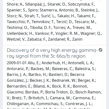
Shore; A., Sillanpää; J., Sitarek; D., Sobczynska; F.,
Spanier; S., Spiro; Stamerra, Antonio; B., Steinke; J.,
Storz; N., Strah; T., Surić; L., Takalo; H., Takami; F.,
Tavecchio; P., Temnikov; T., Terzić; D., Tescaro; M.,
Teshima; O., Tibolla; D. F., Torres; A., Treves; M.,
Uellenbeck; H., Vankov; P., Vogler; R. M., Wagner; Q.,
Weitzel; V., Zabalza; F., Zandanel; R., Zanin
Discovery of a very high energy gamma-
ray signal from the 3c 66a/b region
2009-01-01 Aliu, E.; Anderhub, H.; Antonelli, L. A.;
Antoranz, P.; Backes, M.; Baixeras, C.; Balestra, S.;
Barrio, J. A.; Bartko, H.; Bastieri, D.; Becerra
González, J.; Becker, J. K.; Bednarek, W.; Berger, K.;
Bernardini, E.; Biland, A.; Bock, R. K.; Bonnoli,
Giacomo; Bordas, P.; Borla Tridon, D.; Bosch Ramon,
V.; Bretz, T.; Britvitch, I.; Camara, M.; Carmona, E.;
Chilingarian, A.; Commichau, S.; Contreras, J. L.;