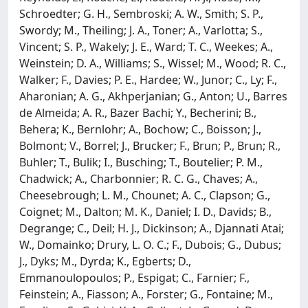
Schroedter; G. H., Sembroski; A. W., Smith; S. P.,
Swordy; M., Theiling; J. A., Toner; A., Varlotta; S.,
Vincent; S. P., Wakely; J. E., Ward; T. C., Weekes; A.,
Weinstein; D. A., Williams; S., Wissel; M., Wood; R. C.,
Walker; F., Davies; P. E., Hardee; W., Junor; C., Ly; F.,
Aharonian; A. G., Akhperjanian; G., Anton; U., Barres
de Almeida; A. R., Bazer Bachi; Y., Becherini; B.,
Behera; K., Bernlohr; A., Bochow; C., Boisson; J.,
Bolmont; V., Borrel; J., Brucker; F., Brun; P., Brun; R.,
Buhler; T., Bulik; I., Busching; T., Boutelier; P. M.,
Chadwick; A., Charbonnier; R. C. G., Chaves; A.,
Cheesebrough; L. M., Chounet; A. C., Clapson; G.,
Coignet; M., Dalton; M. K., Daniel; I. D., Davids; B.,
Degrange; C., Deil; H. J., Dickinson; A., Djannati Atai;
W., Domainko; Drury, L. O. C.; F., Dubois; G., Dubus;
J., Dyks; M., Dyrda; K., Egberts; D.,
Emmanoulopoulos; P., Espigat; C., Farnier; F.,
Feinstein; A., Fiasson; A., Forster; G., Fontaine; M.,