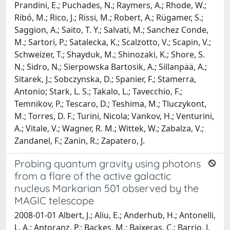
Prandini, E.; Puchades, N.; Raymers, A.; Rhode, W.;
Ribó, M.; Rico, J.; Rissi, M.; Robert, A.; Rügamer, S.;
Saggion, A.; Saito, T. Y.; Salvati, M.; Sanchez Conde,
M.; Sartori, P.; Satalecka, K.; Scalzotto, V.; Scapin, V.;
Schweizer, T.; Shayduk, M.; Shinozaki, K.; Shore, S.
N.; Sidro, N.; Sierpowska Bartosik, A.; Sillanpää, A.;
Sitarek, J.; Sobczynska, D.; Spanier, F.; Stamerra,
Antonio; Stark, L. S.; Takalo, L.; Tavecchio, F.;
Temnikov, P.; Tescaro, D.; Teshima, M.; Tluczykont,
M.; Torres, D. F.; Turini, Nicola; Vankov, H.; Venturini,
A.; Vitale, V.; Wagner, R. M.; Wittek, W.; Zabalza, V.;
Zandanel, F.; Zanin, R.; Zapatero, J.
Probing quantum gravity using photons
from a flare of the active galactic
nucleus Markarian 501 observed by the
MAGIC telescope
2008-01-01 Albert, J.; Aliu, E.; Anderhub, H.; Antonelli,
L. A.; Antoranz, P.; Backes, M.; Baixeras, C.; Barrio, J.