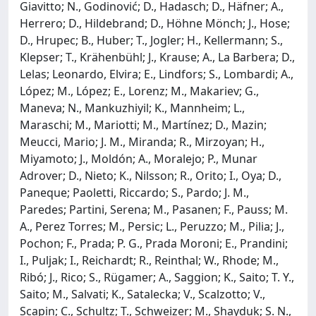
Giavitto; N., Godinović; D., Hadasch; D., Häfner; A.,
Herrero; D., Hildebrand; D., Höhne Mönch; J., Hose;
D., Hrupec; B., Huber; T., Jogler; H., Kellermann; S.,
Klepser; T., Krähenbühl; J., Krause; A., La Barbera; D.,
Lelas; Leonardo, Elvira; E., Lindfors; S., Lombardi; A.,
López; M., López; E., Lorenz; M., Makariev; G.,
Maneva; N., Mankuzhiyil; K., Mannheim; L.,
Maraschi; M., Mariotti; M., Martínez; D., Mazin;
Meucci, Mario; J. M., Miranda; R., Mirzoyan; H.,
Miyamoto; J., Moldón; A., Moralejo; P., Munar
Adrover; D., Nieto; K., Nilsson; R., Orito; I., Oya; D.,
Paneque; Paoletti, Riccardo; S., Pardo; J. M.,
Paredes; Partini, Serena; M., Pasanen; F., Pauss; M.
A., Perez Torres; M., Persic; L., Peruzzo; M., Pilia; J.,
Pochon; F., Prada; P. G., Prada Moroni; E., Prandini;
I., Puljak; I., Reichardt; R., Reinthal; W., Rhode; M.,
Ribó; J., Rico; S., Rügamer; A., Saggion; K., Saito; T. Y.,
Saito; M., Salvati; K., Satalecka; V., Scalzotto; V.,
Scapin; C., Schultz; T., Schweizer; M., Shayduk; S. N.,