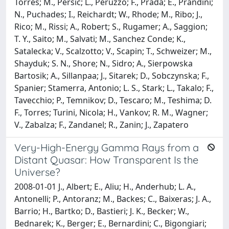
Torres; M., Persic; L., Peruzzo; F., Prada; E., Prandini;
N., Puchades; I., Reichardt; W., Rhode; M., Ribo; J.,
Rico; M., Rissi; A., Robert; S., Rugamer; A., Saggion;
T. Y., Saito; M., Salvati; M., Sanchez Conde; K.,
Satalecka; V., Scalzotto; V., Scapin; T., Schweizer; M.,
Shayduk; S. N., Shore; N., Sidro; A., Sierpowska
Bartosik; A., Sillanpaa; J., Sitarek; D., Sobczynska; F.,
Spanier; Stamerra, Antonio; L. S., Stark; L., Takalo; F.,
Tavecchio; P., Temnikov; D., Tescaro; M., Teshima; D.
F., Torres; Turini, Nicola; H., Vankov; R. M., Wagner;
V., Zabalza; F., Zandanel; R., Zanin; J., Zapatero
Very-High-Energy Gamma Rays from a
Distant Quasar: How Transparent Is the
Universe?
2008-01-01 J., Albert; E., Aliu; H., Anderhub; L. A.,
Antonelli; P., Antoranz; M., Backes; C., Baixeras; J. A.,
Barrio; H., Bartko; D., Bastieri; J. K., Becker; W.,
Bednarek; K., Berger; E., Bernardini; C., Bigongiari;