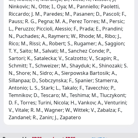
Ninkovic; N., Otte; I., Oya; M., Panniello; Paoletti,
Riccardo; J. M., Paredes; M., Pasanen; D., Pascoli; F.,
Pauss; R. G., Pegna; M. A., Perez Torres; M., Persic;
L., Peruzzo; Piccioli, Alessio; F., Prada; E., Prandini;
N., Puchades; A., Raymers; W., Rhode; M., Ribo; J.,
Rico; M., Rissi; A., Robert; S., Rugamer; A., Saggion;
T. Y., Saito; M., Salvati; M., Sanchez Conde; P.,
Sartori; K., Satalecka; V., Scalzotto; V., Scapin; R.,
Schmitt; T., Schweizer; M., Shayduk; K., Shinozaki; S.
N., Shore; N., Sidro; A., Sierpowska Bartosik; A.,
Sillanpaa; D., Sobczynska; F., Spanier; Stamerra,
Antonio; L. S., Stark; L., Takalo; F., Tavecchio; P.,
Temnikov; D., Tescaro; M., Teshima; M., Tluczykont;
D. F., Torres; Turini, Nicola; H., Vankov; A., Venturini;
V., Vitale; R. M., Wagner; W., Wittek; V., Zabalza; F.,
Zandanel; R., Zanin; J., Zapatero