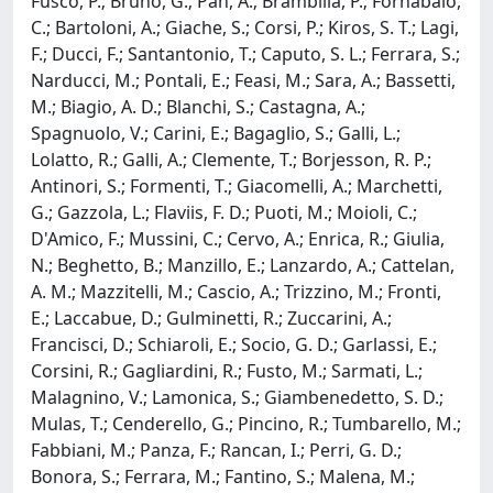
Fusco, P.; Bruno, G.; Pan, A.; Brambilla, P.; Fornabaio,
C.; Bartoloni, A.; Giache, S.; Corsi, P.; Kiros, S. T.; Lagi,
F.; Ducci, F.; Santantonio, T.; Caputo, S. L.; Ferrara, S.;
Narducci, M.; Pontali, E.; Feasi, M.; Sara, A.; Bassetti,
M.; Biagio, A. D.; Blanchi, S.; Castagna, A.;
Spagnuolo, V.; Carini, E.; Bagaglio, S.; Galli, L.;
Lolatto, R.; Galli, A.; Clemente, T.; Borjesson, R. P.;
Antinori, S.; Formenti, T.; Giacomelli, A.; Marchetti,
G.; Gazzola, L.; Flaviis, F. D.; Puoti, M.; Moioli, C.;
D'Amico, F.; Mussini, C.; Cervo, A.; Enrica, R.; Giulia,
N.; Beghetto, B.; Manzillo, E.; Lanzardo, A.; Cattelan,
A. M.; Mazzitelli, M.; Cascio, A.; Trizzino, M.; Fronti,
E.; Laccabue, D.; Gulminetti, R.; Zuccarini, A.;
Francisci, D.; Schiaroli, E.; Socio, G. D.; Garlassi, E.;
Corsini, R.; Gagliardini, R.; Fusto, M.; Sarmati, L.;
Malagnino, V.; Lamonica, S.; Giambenedetto, S. D.;
Mulas, T.; Cenderello, G.; Pincino, R.; Tumbarello, M.;
Fabbiani, M.; Panza, F.; Rancan, I.; Perri, G. D.;
Bonora, S.; Ferrara, M.; Fantino, S.; Malena, M.;