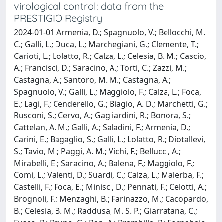
virological control: data from the
PRESTIGIO Registry
2024-01-01 Armenia, D.; Spagnuolo, V.; Bellocchi, M.
C.; Galli, L.; Duca, L.; Marchegiani, G.; Clemente, T.;
Carioti, L.; Lolatto, R.; Calza, L.; Celesia, B. M.; Cascio,
A.; Francisci, D.; Saracino, A.; Torti, C.; Zazzi, M.;
Castagna, A.; Santoro, M. M.; Castagna, A.;
Spagnuolo, V.; Galli, L.; Maggiolo, F.; Calza, L.; Foca,
E.; Lagi, F.; Cenderello, G.; Biagio, A. D.; Marchetti, G.;
Rusconi, S.; Cervo, A.; Gagliardini, R.; Bonora, S.;
Cattelan, A. M.; Galli, A.; Saladini, F.; Armenia, D.;
Carini, E.; Bagaglio, S.; Galli, L.; Lolatto, R.; Diotallevi,
S.; Tavio, M.; Paggi, A. M.; Vichi, F.; Bellucci, A.;
Mirabelli, E.; Saracino, A.; Balena, F.; Maggiolo, F.;
Comi, L.; Valenti, D.; Suardi, C.; Calza, L.; Malerba, F.;
Castelli, F.; Foca, E.; Minisci, D.; Pennati, F.; Celotti, A.;
Brognoli, F.; Menzaghi, B.; Farinazzo, M.; Cacopardo,
B.; Celesia, B. M.; Raddusa, M. S. P.; Giarratana, C.;