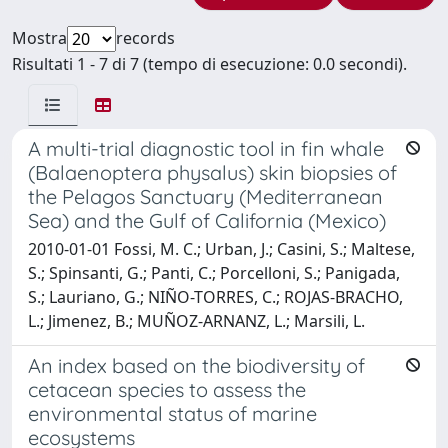
Mostra
records
Risultati 1 - 7 di 7 (tempo di esecuzione: 0.0 secondi).
A multi-trial diagnostic tool in fin whale
(Balaenoptera physalus) skin biopsies of
the Pelagos Sanctuary (Mediterranean
Sea) and the Gulf of California (Mexico)
2010-01-01 Fossi, M. C.; Urban, J.; Casini, S.; Maltese,
S.; Spinsanti, G.; Panti, C.; Porcelloni, S.; Panigada,
S.; Lauriano, G.; NIÑO-TORRES, C.; ROJAS-BRACHO,
L.; Jimenez, B.; MUÑOZ-ARNANZ, L.; Marsili, L.
An index based on the biodiversity of
cetacean species to assess the
environmental status of marine
ecosystems