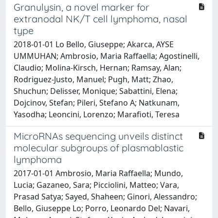
Granulysin, a novel marker for
extranodal NK/T cell lymphoma, nasal
type
2018-01-01 Lo Bello, Giuseppe; Akarca, AYSE
UMMUHAN; Ambrosio, Maria Raffaella; Agostinelli,
Claudio; Molina-Kirsch, Hernan; Ramsay, Alan;
Rodriguez-Justo, Manuel; Pugh, Matt; Zhao,
Shuchun; Delisser, Monique; Sabattini, Elena;
Dojcinov, Stefan; Pileri, Stefano A; Natkunam,
Yasodha; Leoncini, Lorenzo; Marafioti, Teresa
MicroRNAs sequencing unveils distinct
molecular subgroups of plasmablastic
lymphoma
2017-01-01 Ambrosio, Maria Raffaella; Mundo,
Lucia; Gazaneo, Sara; Picciolini, Matteo; Vara,
Prasad Satya; Sayed, Shaheen; Ginori, Alessandro;
Bello, Giuseppe Lo; Porro, Leonardo Del; Navari,