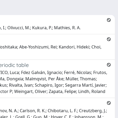
I.; Olivucci, M.; Kukura, P.; Mathies, R. A.
shitaka; Abe-Yoshizumi, Rei; Kandori, Hideki; Choi,
riodic table
CO, Luca; Fdez Galván, Ignacio; Ferré, Nicolas; Frutos,
; Ma, Dongxia; Malmqvist, Per Åke; Müller, Thomas;
s; Rivalta, Ivan; Schapiro, Igor; Segarra Martí, Javier;
ictor P; Weingart, Oliver; Zapata, Felipe; Lindh, Roland
nov, N. A.; Carlson, R. K.; Chibotaru, L. F.; Creutzberg, J.;
alez, L.; Grell, G.; Guo, M.; Hoyer, C. E.; Johansson, M.;