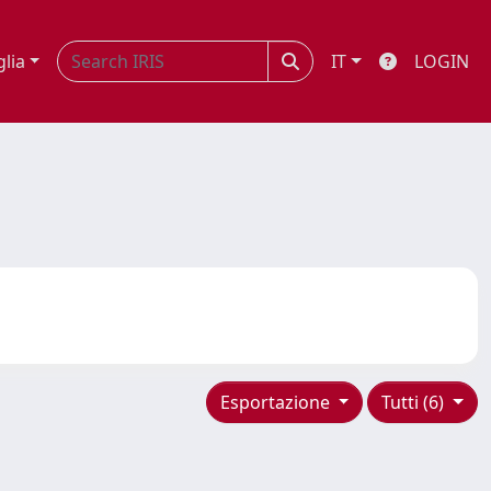
glia
IT
LOGIN
Esportazione
Tutti (6)