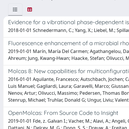
Evidence for a vibrational phase-dependent is
2018-01-01 Schnedermann, C.; Yang, X.; Liebel, M.; Spillane,
Fluorescence enhancement of a microbial rho
2019-01-01 Marín, María Del Carmen; Agathangelou, Damia
Ahreum; Jung, Kwang-Hwan; Haacke, Stefan; Olivucci,
Molcas 8: New capabilities for multiconfigura
2016-01-01 Aquilante, Francesco; Autschbach, Jochen; Car
Luis Manuel; Gagliardi, Laura; Garavelli, Marco; Giussan
Nenov, Artur; Olivucci, Massimo; Pedersen, Thomas Bondo; 
Stenrup, Michael; Truhlar, Donald G; Ungur, Liviu; Valenti
OpenMolcas: From Source Code to Insight
2019-01-01 Fde, z. Galvan I.; Vacher, M.; Alavi, A.; Angeli, C
Dattani, N.; Delcey, M. G.; Dong, S. S.; Dreuw, A.; Freitag, 