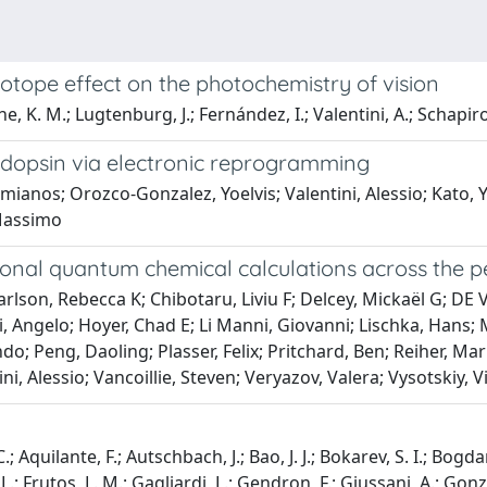
otope effect on the photochemistry of vision
 K. M.; Lugtenburg, J.; Fernández, I.; Valentini, A.; Schapiro, 
dopsin via electronic reprogramming
nos; Orozco-Gonzalez, Yoelvis; Valentini, Alessio; Kato, Yo
 Massimo
tional quantum chemical calculations across the pe
lson, Rebecca K; Chibotaru, Liviu F; Delcey, Mickaël G; DE VI
i, Angelo; Hoyer, Chad E; Li Manni, Giovanni; Lischka, Hans
Peng, Daoling; Plasser, Felix; Pritchard, Ben; Reiher, Marku
ni, Alessio; Vancoillie, Steven; Veryazov, Valera; Vysotskiy, V
.; Aquilante, F.; Autschbach, J.; Bao, J. J.; Bokarev, S. I.; Bogda
L.; Frutos, L. M.; Gagliardi, L.; Gendron, F.; Giussani, A.; Gonz