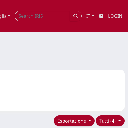
glia
IT
LOGIN
Esportazione
Tutti (4)