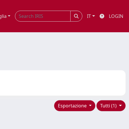
glia
IT
LOGIN
Esportazione
Tutti (1)