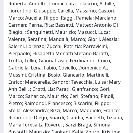
Roberta; Andolfo, Immacolata; Iolascon, Achille;
Fiorentino, Giuseppe; Carella, Massimo; Castori,
Marco; Aucella, Filippo; Raggi, Pamela; Marciano,
Carmen; Perna, Rita; Bassetti, Matteo; Antonio Di
Biagio, ; Sanguinetti, Maurizio; Masucci, Luca;
Valente, Serafina; Mandalà, Marco; Giorli, Alessia;
Salerni, Lorenzo; Zucchi, Patrizia; Parravicini,
Pierpaolo; Elisabetta Menatti Stefano Baratti, ;
Trotta, Tullio; Giannattasio, Ferdinando; Coiro,
Gabriella; Lena, Fabio; Coviello, Domenico A.;
Mussini, Cristina; Bosio, Giancarlo; Martinelli,
Enrico; Mancarella, Sandro; Tavecchia, Luisa; Mary
Ann Belli, ; Crotti, Lia; Parati, Gianfranco; Gori,
Marco; Sanarico, Maurizio; Ceri, Stefano; Pinoli,
Pietro; Raimondi, Francesco; Biscarini, Filippo;
Stella, Alessandra; Rizzi, Marco; Maggiolo, Franco;
Ripamonti, Diego; Suardi, Claudia; Bachetti, Tiziana;
Maria Teresa La Rovere, ; Sarzi-Braga, Simona;
Bussotti, Maurizio; Capitani, Katia; Zguro, Kristina;