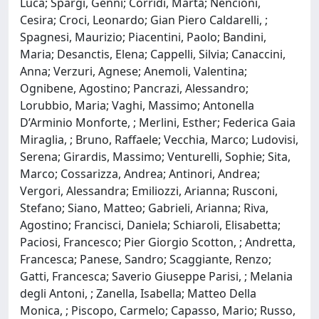
Luca; Spargi, Genni; Corridi, Marta; Nencioni,
Cesira; Croci, Leonardo; Gian Piero Caldarelli, ;
Spagnesi, Maurizio; Piacentini, Paolo; Bandini,
Maria; Desanctis, Elena; Cappelli, Silvia; Canaccini,
Anna; Verzuri, Agnese; Anemoli, Valentina;
Ognibene, Agostino; Pancrazi, Alessandro;
Lorubbio, Maria; Vaghi, Massimo; Antonella
D’Arminio Monforte, ; Merlini, Esther; Federica Gaia
Miraglia, ; Bruno, Raffaele; Vecchia, Marco; Ludovisi,
Serena; Girardis, Massimo; Venturelli, Sophie; Sita,
Marco; Cossarizza, Andrea; Antinori, Andrea;
Vergori, Alessandra; Emiliozzi, Arianna; Rusconi,
Stefano; Siano, Matteo; Gabrieli, Arianna; Riva,
Agostino; Francisci, Daniela; Schiaroli, Elisabetta;
Paciosi, Francesco; Pier Giorgio Scotton, ; Andretta,
Francesca; Panese, Sandro; Scaggiante, Renzo;
Gatti, Francesca; Saverio Giuseppe Parisi, ; Melania
degli Antoni, ; Zanella, Isabella; Matteo Della
Monica, ; Piscopo, Carmelo; Capasso, Mario; Russo,