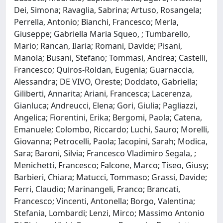
Dei, Simona; Ravaglia, Sabrina; Artuso, Rosangela;
Perrella, Antonio; Bianchi, Francesco; Merla,
Giuseppe; Gabriella Maria Squeo, ; Tumbarello,
Mario; Rancan, Ilaria; Romani, Davide; Pisani,
Manola; Busani, Stefano; Tommasi, Andrea; Castelli,
Francesco; Quiros-Roldan, Eugenia; Guarnaccia,
Alessandra; DE VIVO, Oreste; Doddato, Gabriella;
Giliberti, Annarita; Ariani, Francesca; Lacerenza,
Gianluca; Andreucci, Elena; Gori, Giulia; Pagliazzi,
Angelica; Fiorentini, Erika; Bergomi, Paola; Catena,
Emanuele; Colombo, Riccardo; Luchi, Sauro; Morelli,
Giovanna; Petrocelli, Paola; Iacopini, Sarah; Modica,
Sara; Baroni, Silvia; Francesco Vladimiro Segala, ;
Menichetti, Francesco; Falcone, Marco; Tiseo, Giusy;
Barbieri, Chiara; Matucci, Tommaso; Grassi, Davide;
Ferri, Claudio; Marinangeli, Franco; Brancati,
Francesco; Vincenti, Antonella; Borgo, Valentina;
Stefania, Lombardi; Lenzi, Mirco; Massimo Antonio