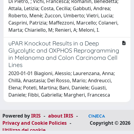
Di Pietro, ; Vichi, Francesca; Romanin, Benedetta;
Attala, Letizia; Costa, Cecilia; Gabbuti, Andrea;
Roberto, Menè; Zuccon, Umberto; Vietri, Lucia;
Casprini, Patrizia; Maffezzoni, Marcello; Colaneri,
Marta; Chiariello, M; Renieri, A; Meloni, I.
uPAR Knockout Results in a Deep
Glycolytic and OXPHOS Reprogramming
in Melanoma and Colon Carcinoma Cell
Lines
2020-01-01 Biagioni, Alessio; Laurenzana, Anna;
Chillà, Anastasia; Del Rosso, Mario; Andreucci,
Elena; Poteti, Martina; Bani, Daniele; Guasti,
Daniele; Fibbi, Gabriella; Margheri, Francesca
Powered by
IRIS
-
about IRIS
-
Privacy and Cookie Policies
-
Copyright © 2026
Utilizzo dei cookie