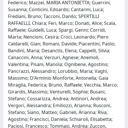
Federico; Mazzei, MARIA ANTONIETTA; Guerrini,
Susanna; Conticini, Edoardo; Cantarini, Luca;
Frediani, Bruno; Tacconi, Danilo; SPERTILLI
RAFFAELLI, Chiara; Feri, Marco; Donati, Alice; Scala,
Raffaele; Guidelli, Luca; Spargi, Genni; Corridi,
Marta; Nencioni, Cesira; Croci, Leonardo; Piero
Caldarelli, Gian; Romani, Davide; Piacentini, Paolo;
Bandini, Maria; Desanctis, Elena; Cappelli, Silvia;
Canaccini, Anna; Verzuri, Agnese; Anemoli,
Valentina; Pisani, Manola; Ognibene, Agostino;
Pancrazzi, Alessandro; Lorubbio, Maria; Vaghi,
Massimo; D'Arminio Monforte, Antonella; Gaia
Miraglia, Federica; Bruno, Raffaele; Vecchia, Marco;
Girardis, Massimo; Venturelli, Sophie; Busani,
Stefano; Cossarizza, Andrea; Antinori, Andrea;
Vergori, Alessandra; Emiliozzi, Arianna; Rusconi,
Stefano; Siano, Matteo; Gabrieli, Arianna; Riva,
Agostino; Francisci, Daniela; Schiaroli, Elisabetta;
Paciosi, Francesco; Tommasi, Andrea; Zuccon,