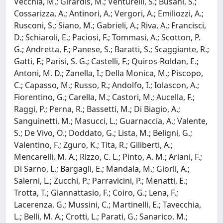
Vecchia, M.; Girardis, M.; Venturelli, S.; Busani, S.;
Cossarizza, A.; Antinori, A.; Vergori, A.; Emiliozzi, A.;
Rusconi, S.; Siano, M.; Gabrieli, A.; Riva, A.; Francisci,
D.; Schiaroli, E.; Paciosi, F.; Tommasi, A.; Scotton, P.
G.; Andretta, F.; Panese, S.; Baratti, S.; Scaggiante, R.;
Gatti, F.; Parisi, S. G.; Castelli, F.; Quiros-Roldan, E.;
Antoni, M. D.; Zanella, I.; Della Monica, M.; Piscopo,
C.; Capasso, M.; Russo, R.; Andolfo, I.; Iolascon, A.;
Fiorentino, G.; Carella, M.; Castori, M.; Aucella, F.;
Raggi, P.; Perna, R.; Bassetti, M.; Di Biagio, A.;
Sanguinetti, M.; Masucci, L.; Guarnaccia, A.; Valente,
S.; De Vivo, O.; Doddato, G.; Lista, M.; Beligni, G.;
Valentino, F.; Zguro, K.; Tita, R.; Giliberti, A.;
Mencarelli, M. A.; Rizzo, C. L.; Pinto, A. M.; Ariani, F.;
Di Sarno, L.; Bargagli, E.; Mandala, M.; Giorli, A.;
Salerni, L.; Zucchi, P.; Parravicini, P.; Menatti, E.;
Trotta, T.; Giannattasio, F.; Coiro, G.; Lena, F.;
Lacerenza, G.; Mussini, C.; Martinelli, E.; Tavecchia,
L.; Belli, M. A.; Crotti, L.; Parati, G.; Sanarico, M.;