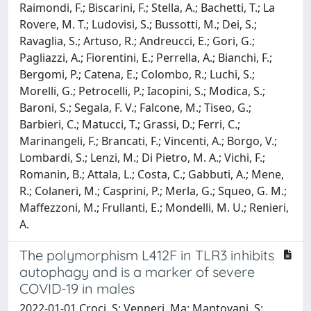
Raimondi, F.; Biscarini, F.; Stella, A.; Bachetti, T.; La
Rovere, M. T.; Ludovisi, S.; Bussotti, M.; Dei, S.;
Ravaglia, S.; Artuso, R.; Andreucci, E.; Gori, G.;
Pagliazzi, A.; Fiorentini, E.; Perrella, A.; Bianchi, F.;
Bergomi, P.; Catena, E.; Colombo, R.; Luchi, S.;
Morelli, G.; Petrocelli, P.; Iacopini, S.; Modica, S.;
Baroni, S.; Segala, F. V.; Falcone, M.; Tiseo, G.;
Barbieri, C.; Matucci, T.; Grassi, D.; Ferri, C.;
Marinangeli, F.; Brancati, F.; Vincenti, A.; Borgo, V.;
Lombardi, S.; Lenzi, M.; Di Pietro, M. A.; Vichi, F.;
Romanin, B.; Attala, L.; Costa, C.; Gabbuti, A.; Mene,
R.; Colaneri, M.; Casprini, P.; Merla, G.; Squeo, G. M.;
Maffezzoni, M.; Frullanti, E.; Mondelli, M. U.; Renieri,
A.
The polymorphism L412F in TLR3 inhibits
autophagy and is a marker of severe
COVID-19 in males
2022-01-01 Croci, S; Venneri, Ma; Mantovani, S;