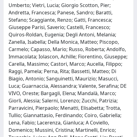
Umberto; Vietri, Lucia; Giorgio Scotton, Pier;
Andretta, Francesca; Panese, Sandro; Baratti,
Stefano; Scaggiante, Renzo; Gatti, Francesca;
Giuseppe Parisi, Saverio; Castelli, Francesco;
Quiros-Roldan, Eugenia; Degli Antoni, Melania;
Zanella, Isabella; Della Monica, Matteo; Piscopo,
Carmelo; Capasso, Mario; Russo, Roberta; Andolfo,
Immacolata; Iolascon, Achille; Fiorentino, Giuseppe;
Carella, Massimo; Castori, Marco; Aucella, Filippo;
Raggi, Pamela; Perna, Rita; Bassetti, Matteo; Di
Biagio, Antonio; Sanguinetti, Maurizio; Masucci,
Luca; Guarnaccia, Alessandra; Valente, Serafina; DE
VIVO, Oreste; Bargagli, Elena; Mandalà, Marco;
Giorli, Alessia; Salerni, Lorenzo; Zucchi, Patrizia;
Parravicini, Pierpaolo; Menatti, Elisabetta; Trotta,
Tullio; Giannattasio, Ferdinando; Coiro, Gabriella;
Lena, Fabio; Lacerenza, Gianluca; A Coviello,
Domenico; Mussini, Cristina; Martinelli, Enrico;