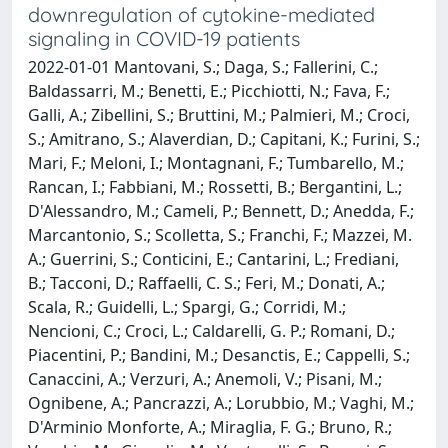
downregulation of cytokine-mediated
signaling in COVID-19 patients
2022-01-01 Mantovani, S.; Daga, S.; Fallerini, C.;
Baldassarri, M.; Benetti, E.; Picchiotti, N.; Fava, F.;
Galli, A.; Zibellini, S.; Bruttini, M.; Palmieri, M.; Croci,
S.; Amitrano, S.; Alaverdian, D.; Capitani, K.; Furini, S.;
Mari, F.; Meloni, I.; Montagnani, F.; Tumbarello, M.;
Rancan, I.; Fabbiani, M.; Rossetti, B.; Bergantini, L.;
D'Alessandro, M.; Cameli, P.; Bennett, D.; Anedda, F.;
Marcantonio, S.; Scolletta, S.; Franchi, F.; Mazzei, M.
A.; Guerrini, S.; Conticini, E.; Cantarini, L.; Frediani,
B.; Tacconi, D.; Raffaelli, C. S.; Feri, M.; Donati, A.;
Scala, R.; Guidelli, L.; Spargi, G.; Corridi, M.;
Nencioni, C.; Croci, L.; Caldarelli, G. P.; Romani, D.;
Piacentini, P.; Bandini, M.; Desanctis, E.; Cappelli, S.;
Canaccini, A.; Verzuri, A.; Anemoli, V.; Pisani, M.;
Ognibene, A.; Pancrazzi, A.; Lorubbio, M.; Vaghi, M.;
D'Arminio Monforte, A.; Miraglia, F. G.; Bruno, R.;