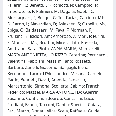
Fallerini, C; Benetti, E; Picchiotti, N; Campolo, F;
Imperatore, F; Palmieri, M; Daga, S; Gabbi, C;
Montagnani, F; Beligni, G; Tdj, Farias; Carriero, Ml;
Di Sarno, L; Alaverdian, D; Aslaksen, S; Cubellis, Mv;
Spiga, O; Baldassarri, M; Fava, F; Norman, Pj;
Frullanti, E; Isidori, Am; Amoroso, A; Mari, F; Furini,
S; Mondelli, Mu; Bruttini, Mirella; Tita, Rossella;
Amitrano, Sara; Pinto, ANNA MARIA; Mencarelli,
MARIA ANTONIETTA; LO RIZZO, Caterina; Perticaroli,
Valentina; Fabbiani, Massimiliano; Rossetti,
Barbara; Zanelli, Giacomo; Bargagli, Elena;
Bergantini, Laura; D’Alessandro, Miriana; Cameli,
Paolo; Bennett, David; Anedda, Federico;
Marcantonio, Simona; Scolletta, Sabino; Franchi,
Federico; Mazzei, MARIA ANTONIETTA; Guerrini,
Susanna; Conticini, Edoardo; Cantarini, Luca;
Frediani, Bruno; Tacconi, Danilo; Spertilli, Chiara;
Feri, Marco; Donati, Alice; Scala, Raffaele; Guidelli,