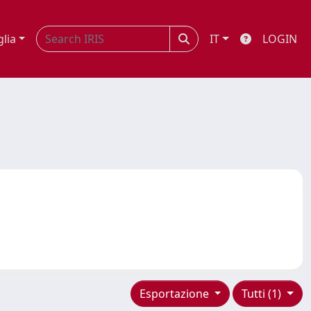
glia
IT
LOGIN
Esportazione
Tutti (1)