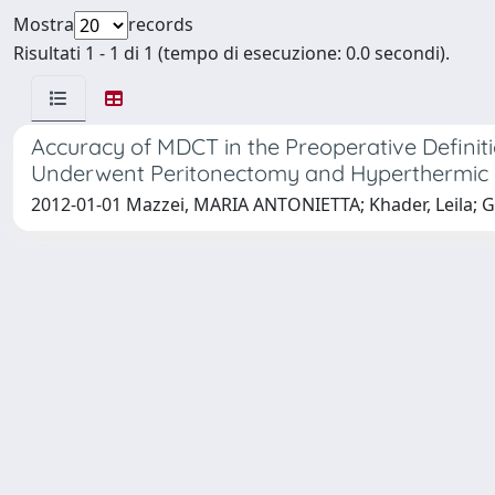
Mostra
records
Risultati 1 - 1 di 1 (tempo di esecuzione: 0.0 secondi).
Accuracy of MDCT in the Preoperative Definit
Underwent Peritonectomy and Hyperthermic 
2012-01-01 Mazzei, MARIA ANTONIETTA; Khader, Leila; Gue