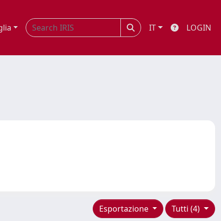
glia
IT
LOGIN
Esportazione
Tutti (4)