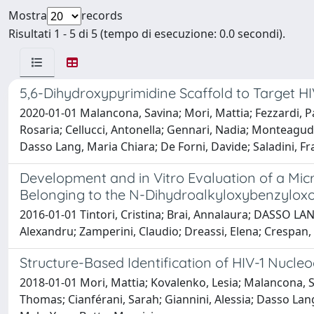
Mostra
records
Risultati 1 - 5 di 5 (tempo di esecuzione: 0.0 secondi).
5,6-Dihydroxypyrimidine Scaffold to Target HI
2020-01-01 Malancona, Savina; Mori, Mattia; Fezzardi, Pa
Rosaria; Cellucci, Antonella; Gennari, Nadia; Monteagudo
Dasso Lang, Maria Chiara; De Forni, Davide; Saladini, F
Development and in Vitro Evaluation of a Mic
Belonging to the N-Dihydroalkyloxybenzylox
2016-01-01 Tintori, Cristina; Brai, Annalaura; DASSO L
Alexandru; Zamperini, Claudio; Dreassi, Elena; Crespan,
Structure-Based Identification of HIV-1 Nucleo
2018-01-01 Mori, Mattia; Kovalenko, Lesia; Malancona, S
Thomas; Cianférani, Sarah; Giannini, Alessia; Dasso Lang