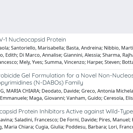
V-1 Nucleocapsid Protein
ola; Santoriello, Marisabella; Basta, Andreina; Nibbio, Marti
, Edith; Di Marco, Annalise; Giannini, Alessia; Sharma, Rajha
rancesco; Mely, Yves; Summa, Vincenzo; Harper, Steven; Bott
robicide Gel Formulation for a Novel Non-Nucleos
opyrimidines (N-DABOs) Family
ANG, MARIA CHIARA; Deodato, Davide; Greco, Antonia Michela;
 Emmanuele; Maga, Giovanni; Vanham, Guido; Ceresola, Elisa; 
capsid Protein Inhibitors Active against Wild-Typ
avina; Saladini, Francesco; De Forni, Davide; Pires, Manuel;
, Maria Chiara; Cugia, Giulia; Poddesu, Barbara; Lori, Fran