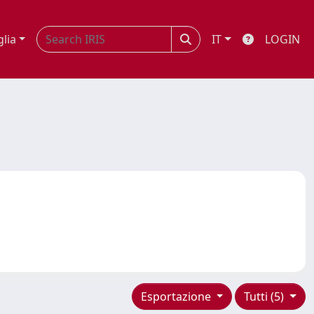
glia
IT
LOGIN
Esportazione
Tutti (5)