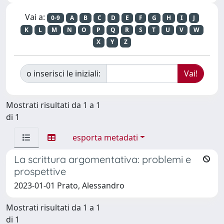
Vai a:
0-9
A
B
C
D
E
F
G
H
I
J
K
L
M
N
O
P
Q
R
S
T
U
V
W
X
Y
Z
o inserisci le iniziali:
Mostrati risultati da 1 a 1
di 1
esporta metadati
La scrittura argomentativa: problemi e
prospettive
2023-01-01 Prato, Alessandro
Mostrati risultati da 1 a 1
di 1